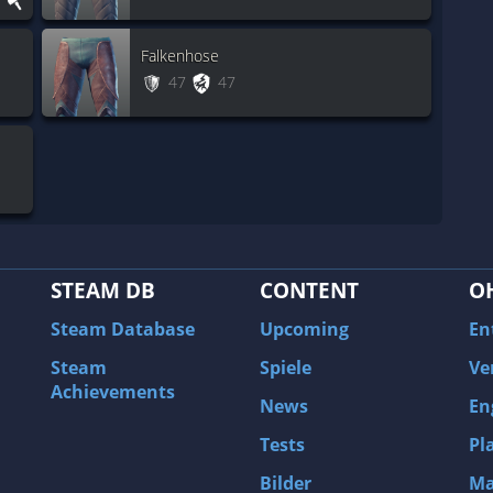
Falkenhose
47
47
STEAM DB
CONTENT
O
Steam Database
Upcoming
En
Steam
Spiele
Ve
Achievements
News
En
Tests
Pl
Bilder
Ma