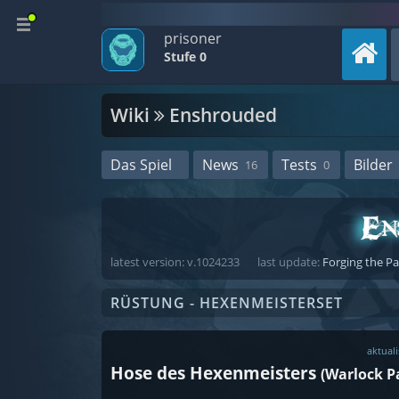
prisoner
Stufe 0
Wiki
Enshrouded
Das Spiel
News
Tests
Bilder
16
0
latest version: v.1024233
last update:
Forging the P
RÜSTUNG - HEXENMEISTERSET
aktuali
Hose des Hexenmeisters
(Warlock P