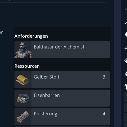
er
Anforderungen
Balthazar der Alchemist
Ressourcen
Gelber Stoff
3
Eisenbarren
1
Polsterung
4