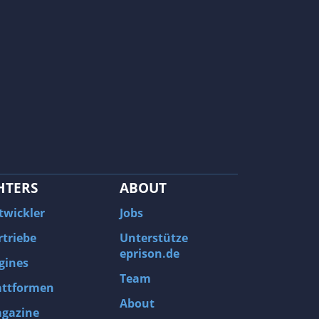
HTERS
ABOUT
twickler
Jobs
rtriebe
Unterstütze
eprison.de
gines
Team
attformen
About
gazine