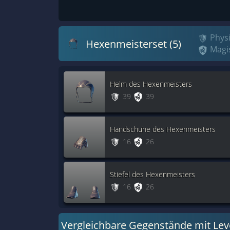
Physi
Hexenmeisterset (5)
Magis
Helm des Hexenmeisters
39
39
Handschuhe des Hexenmeisters
16
26
Stiefel des Hexenmeisters
16
26
Vergleichbare Gegenstände mit Lev