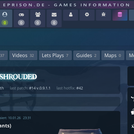
EPRISON.DE - GAMES INFORMATION
0
0
0
0
Videos
Lets Plays
Guides
Maps
M
37
32
7
2
0
ath
last patch:
#14 v.0.9.1.1
last hotfix:
#42
siert:
10.01.26
23:31
ants)