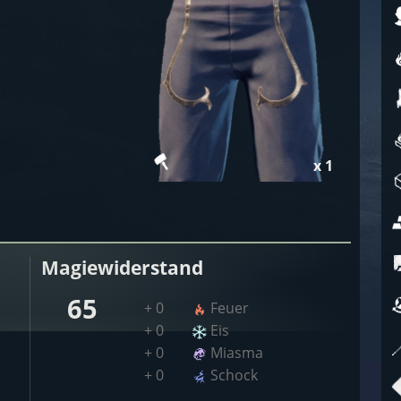
x 1
Magiewiderstand
65
+ 0
Feuer
+ 0
Eis
+ 0
Miasma
+ 0
Schock