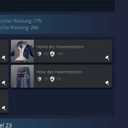
scher Rüstung: 175
che Rüstung: 260
Hemd des Hexenmeisters
65
104
Hose des Hexenmeisters
39
65
el 23