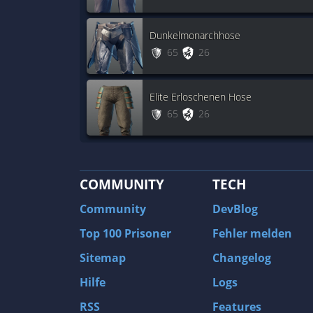
Dunkelmonarchhose
65
26
Elite Erloschenen Hose
65
26
COMMUNITY
TECH
Community
DevBlog
Top 100 Prisoner
Fehler melden
Sitemap
Changelog
Hilfe
Logs
RSS
Features