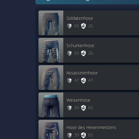
Soldatenhose
65
26
Schurkenhose
65
26
Assassinenhose
47
47
Weisenhose
39
65
Hose des Hexenmeisters
39
65