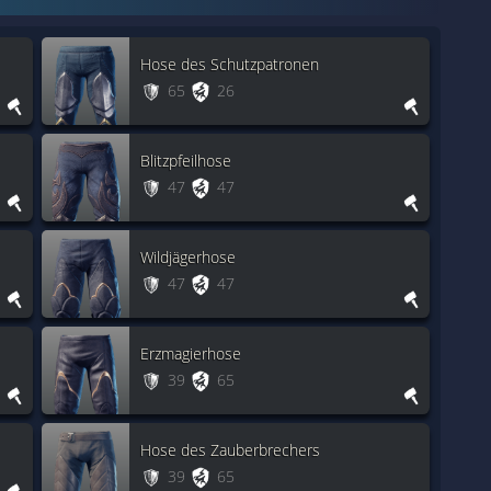
Hose des Schutzpatronen
65
26
Blitzpfeilhose
47
47
Wildjägerhose
47
47
Erzmagierhose
39
65
Hose des Zauberbrechers
39
65