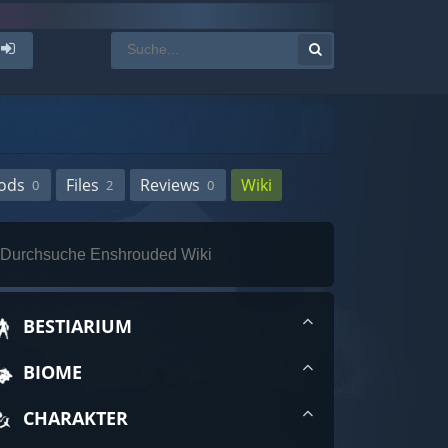
ods
Files
Reviews
Wiki
0
2
0
BESTIARIUM
BIOME
CHARAKTER