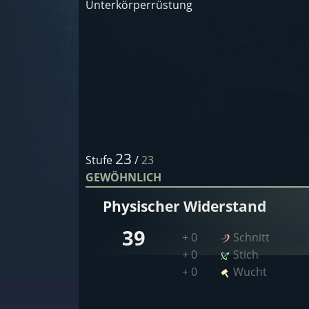
Unterkörperrüstung
23
Stufe
/
23
GEWÖHNLICH
Physischer Widerstand
39
+ 0
Schnitt
+ 0
Stich
+ 0
Wucht