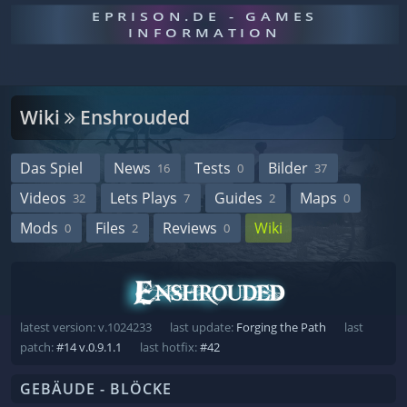
EPRISON.DE - GAMES
INFORMATION
Wiki
Enshrouded
Das Spiel
News
Tests
Bilder
16
0
37
Videos
Lets Plays
Guides
Maps
32
7
2
0
Mods
Files
Reviews
Wiki
0
2
0
latest version: v.1024233
last update:
Forging the Path
last
patch:
#14 v.0.9.1.1
last hotfix:
#42
GEBÄUDE - BLÖCKE