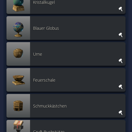
Kristallkugel
Blauer Globus
Urne
Feuerschale
Schmuckkästchen
Gruft Buchstütze