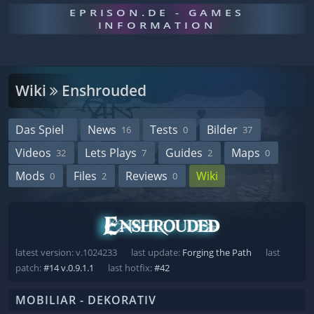
EPRISON.DE - GAMES
INFORMATION
Wiki
Enshrouded
Das Spiel
News
Tests
Bilder
16
0
37
Videos
Lets Plays
Guides
Maps
32
7
2
0
Mods
Files
Reviews
Wiki
0
2
0
latest version: v.1024233
last update:
Forging the Path
last
patch:
#14 v.0.9.1.1
last hotfix:
#42
MOBILIAR - DEKORATIV