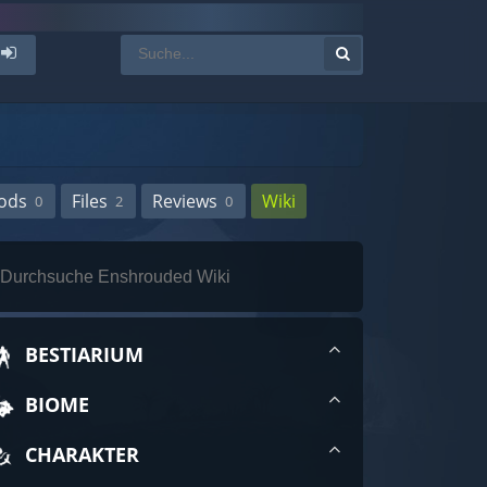
ods
Files
Reviews
Wiki
0
2
0
BESTIARIUM
BIOME
CHARAKTER