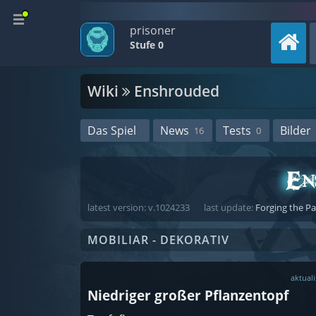
prisoner
Stufe 0
Wiki
Enshrouded
Das Spiel
News
Tests
Bilder
16
0
latest version: v.1024233
last update:
Forging the P
MOBILIAR - DEKORATIV
aktuali
Niedriger großer Pflanzentopf