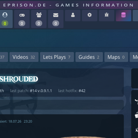
EPRISON.DE - GAMES INFORMATION
0
0
0
0
Videos
Lets Plays
Guides
Maps
M
37
32
7
2
0
ath
last patch:
#14 v.0.9.1.1
last hotfix:
#42
siert:
18.07.26
23:20