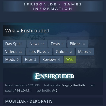
EPRISON.DE - GAMES
INFORMATION
Wiki
Enshrouded
Das Spiel
News
Tests
Bilder
16
0
37
Videos
Lets Plays
Guides
Maps
32
7
2
0
Mods
Files
Reviews
Wiki
0
2
0
latest version: v.1024233
last update:
Forging the Path
last
patch:
#14 v.0.9.1.1
last hotfix:
#42
MOBILIAR - DEKORATIV