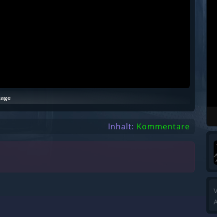
tage
Inhalt:
Kommentare
V
A