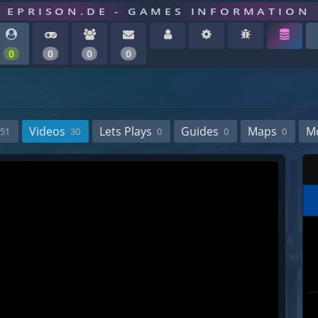
EPRISON.DE - GAMES INFORMATION
0
0
0
0
Videos
Lets Plays
Guides
Maps
M
51
30
0
0
0