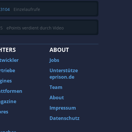
23104
Einzelaufrufe
15
ePoints verdient durch Video
HTERS
ABOUT
twickler
Jobs
rtriebe
Unterstütze
eprison.de
gines
Team
attformen
About
gazine
Impressum
ores
Datenschutz