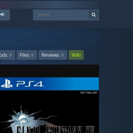
ods
Files
Reviews
Wiki
0
0
0