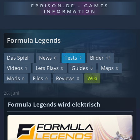
EPRISON.DE - GAMES
INFORMATION
Formula Legends
Das Spiel
News
Tests
Bilder
0
2
13
Videos
Lets Plays
Guides
Maps
1
0
0
0
Mods
Files
Reviews
Wiki
0
0
0
26. Juni
Formula Legends wird elektrisch