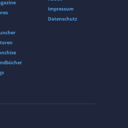
gazine
Impressum
ores
Datenschutz
uncher
toren
anchise
ndbücher
gs