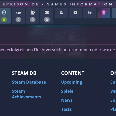
EPRISON.DE - GAMES INFORMATION
0
0
0
0
einen erfolgreichen Fluchtversuch unternommen oder wurde 
STEAM DB
CONTENT
O
Steam Database
Upcoming
En
Steam
Spiele
Ve
Achievements
News
En
Tests
Pl