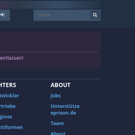
entlassen!
HTERS
ABOUT
twickler
Jobs
rtriebe
Unterstütze
eprison.de
gines
Team
attformen
About