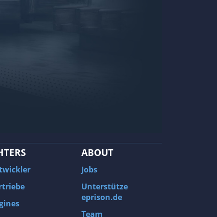
HTERS
ABOUT
twickler
Jobs
rtriebe
Unterstütze
eprison.de
gines
Team