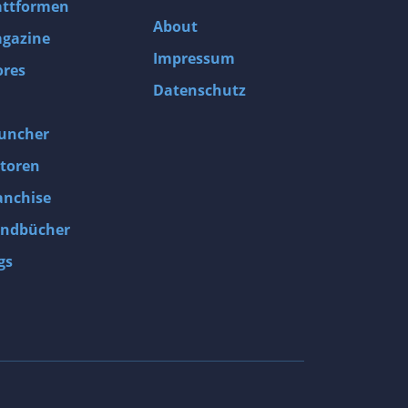
attformen
About
gazine
Impressum
ores
Datenschutz
uncher
toren
anchise
ndbücher
gs