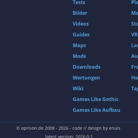
Tests
Pl
Bilder
Ma
Videos
St
Guides
VR
Maps
La
Mods
Au
Downloads
Fr
Wertungen
Ha
Wiki
Ta
Games Like Gothic
Games Like Aufbau
© eprison.de 2008 - 2026
- code // design by
enuis
latest version: 2026.0.1