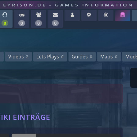
EPRISON.DE - GAMES INFORMATION
0
0
0
0
Videos
Lets Plays
Guides
Maps
Mod
2
0
0
0
E
IKI EINTRÄGE