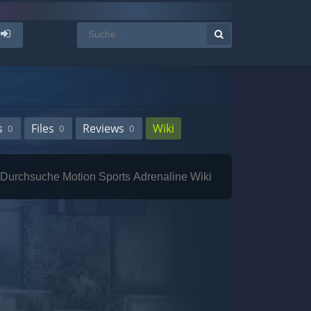
s
Files
Reviews
Wiki
0
0
0