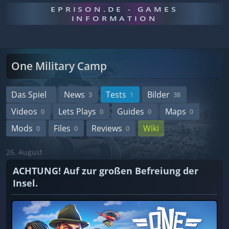
EPRISON.DE - GAMES
INFORMATION
One Military Camp
Das Spiel
News
Tests
Bilder
3
1
38
Videos
Lets Plays
Guides
Maps
0
0
0
0
Mods
Files
Reviews
Wiki
0
0
0
26. August
ACHTUNG! Auf zur großen Befreiung der
Insel.