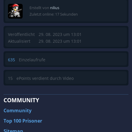
Erstellt von
nilius
Zuletzt online: 17 Sekunden
Veröffentlicht
29. 08. 2023 um 13:01
Aktualisiert
29. 08. 2023 um 13:01
635
Einzelaufrufe
15
ePoints verdient durch Video
COMMUNITY
Community
Top 100 Prisoner
Sitemap