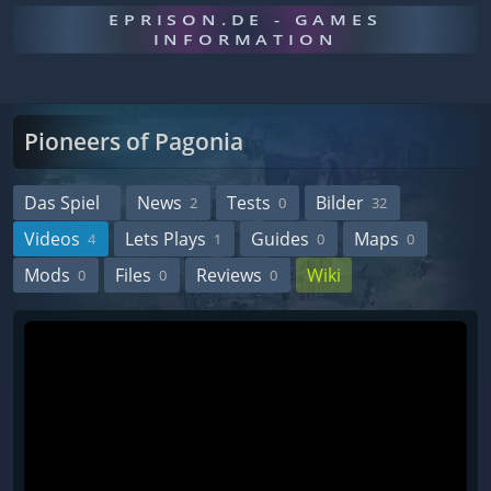
EPRISON.DE - GAMES
INFORMATION
Pioneers of Pagonia
Das Spiel
News
Tests
Bilder
2
0
32
Videos
Lets Plays
Guides
Maps
4
1
0
0
Mods
Files
Reviews
Wiki
0
0
0