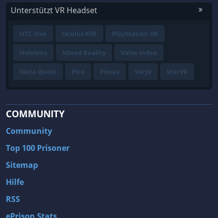
Unterstützt VR Headset
HTC Vive
Oculus Rift
PlayStation VR
Hololens
Mixed Reality
Valve Index
Meta Quest
Pico
Pimax
Varjo
StarVR
COMMUNITY
Community
Top 100 Prisoner
Sitemap
Hilfe
RSS
ePrison Stats