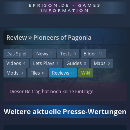
EPRISON.DE - GAMES
INFORMATION
Review
Pioneers of Pagonia
Das Spiel
News
Tests
Bilder
2
0
32
Videos
Lets Plays
Guides
Maps
4
1
0
0
Mods
Files
Reviews
Wiki
0
0
0
Dieser Beitrag hat noch keine Einträge.
Weitere aktuelle Presse-Wertungen