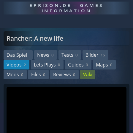
EPRISON.DE - GAMES
INFORMATION
Rancher: A new life
Das Spiel
News
Tests
Bilder
0
0
16
Videos
Lets Plays
Guides
Maps
2
0
0
0
Mods
Files
Reviews
Wiki
0
0
0