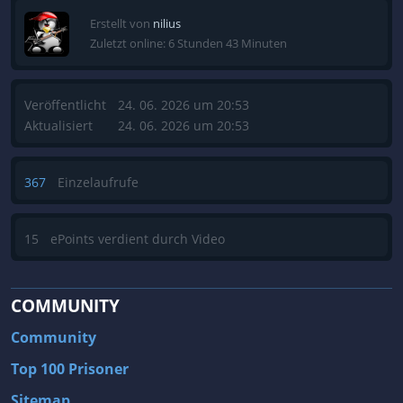
Erstellt von
nilius
Zuletzt online: 6 Stunden 43 Minuten
Veröffentlicht
24. 06. 2026 um 20:53
Aktualisiert
24. 06. 2026 um 20:53
367
Einzelaufrufe
15
ePoints verdient durch Video
COMMUNITY
Community
Top 100 Prisoner
Sitemap