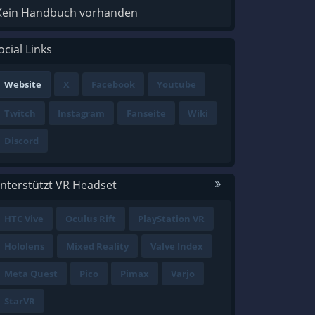
Kein Handbuch vorhanden
ocial Links
Website
X
Facebook
Youtube
Twitch
Instagram
Fanseite
Wiki
Discord
nterstützt VR Headset
HTC Vive
Oculus Rift
PlayStation VR
Hololens
Mixed Reality
Valve Index
Meta Quest
Pico
Pimax
Varjo
StarVR