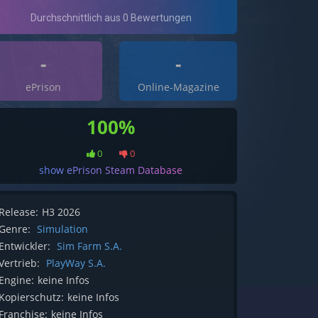
-
-
ePrison
Online-Magazine
100%
0
0
show ePrison Steam Database
Release:
H3 2026
Genre:
Simulation
Entwickler:
Sim Farm S.A.
Vertrieb:
PlayWay S.A.
Engine:
keine Infos
Kopierschutz:
keine Infos
Franchise:
keine Infos