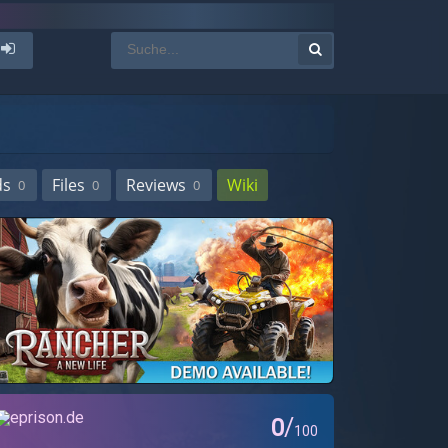
ds
Files
Reviews
Wiki
0
0
0