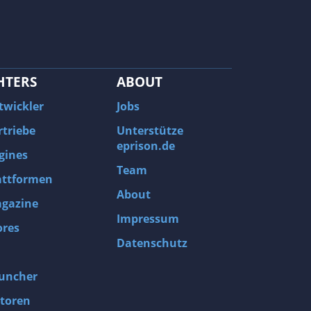
HTERS
ABOUT
twickler
Jobs
rtriebe
Unterstütze
eprison.de
gines
Team
attformen
About
gazine
Impressum
ores
Datenschutz
uncher
toren