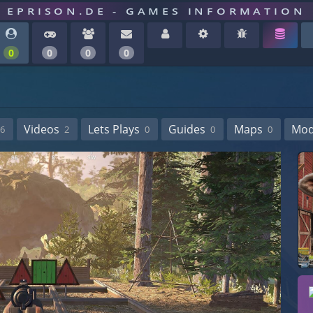
EPRISON.DE - GAMES INFORMATION
0
0
0
0
Videos
Lets Plays
Guides
Maps
Mo
6
2
0
0
0