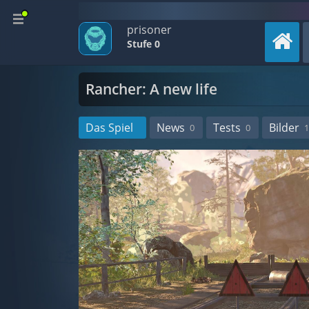
prisoner
Stufe 0
Rancher: A new life
Das Spiel
News
Tests
Bilder
0
0
1