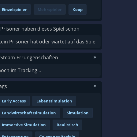
Einzelspieler
Mehrspieler
Koop
 Prisoner haben dieses Spiel schon
Kein Prisoner hat oder wartet auf das Spiel
 Steam-Errungenschaften
noch im Tracking...
ags
Early Access
Lebenssimulation
Landwirtschaftssimulation
Simulation
Immersive Simulation
Realistisch
Entspannung
Gelegenheitspiele