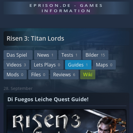
EPRISON.DE - GAMES
INFORMATION
Risen 3: Titan Lords
Das Spiel
News
Tests
Bilder
1
1
15
Videos
Lets Plays
Guides
Maps
3
0
1
0
Mods
Files
Reviews
Wiki
0
0
6
28. September
Di Fuegos Leiche Quest Guide!