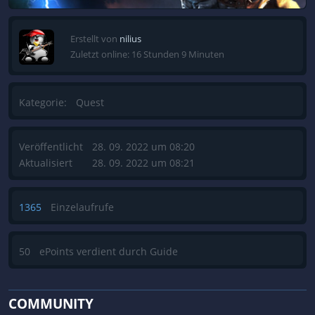
Erstellt von
nilius
Zuletzt online: 16 Stunden 9 Minuten
Kategorie:
Quest
Veröffentlicht
28. 09. 2022 um 08:20
Aktualisiert
28. 09. 2022 um 08:21
1365
Einzelaufrufe
50
ePoints verdient durch Guide
COMMUNITY