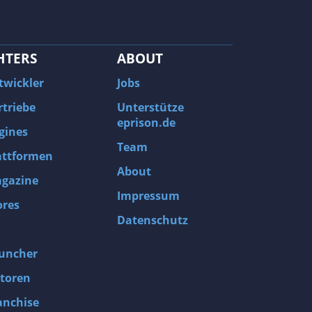
HTERS
ABOUT
twickler
Jobs
rtriebe
Unterstütze
eprison.de
gines
Team
attformen
About
gazine
Impressum
ores
Datenschutz
uncher
toren
anchise