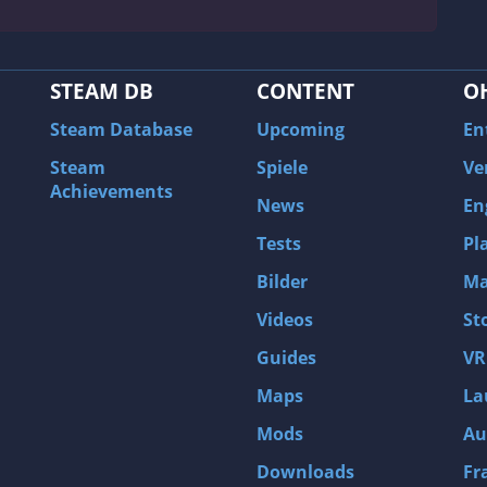
STEAM DB
CONTENT
O
Steam Database
Upcoming
En
Steam
Spiele
Ve
Achievements
News
En
Tests
Pl
Bilder
Ma
Videos
St
Guides
VR
Maps
La
Mods
Au
Downloads
Fr