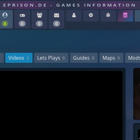
EPRISON.DE - GAMES INFORMATION
0
0
0
0
Videos
Lets Plays
Guides
Maps
Mod
2
0
0
0