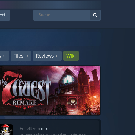
s
Files
Reviews
Wiki
0
0
0
Erstellt von
nilius