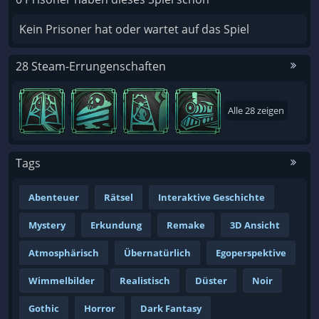
Kein Prisoner hat oder wartet auf das Spiel
28 Steam-Errungenschaften
Alle 28 zeigen
Tags
Abenteuer
Rätsel
Interaktive Geschichte
Mystery
Erkundung
Remake
3D Ansicht
Atmosphärisch
Übernatürlich
Egoperspektive
Wimmelbilder
Realistisch
Düster
Noir
Gothic
Horror
Dark Fantasy