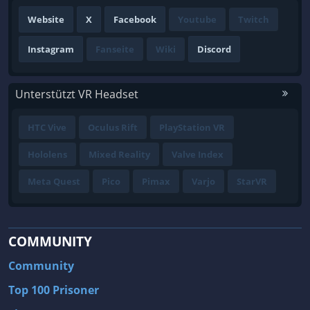
Website
X
Facebook
Youtube
Twitch
Instagram
Fanseite
Wiki
Discord
Unterstützt VR Headset
HTC Vive
Oculus Rift
PlayStation VR
Hololens
Mixed Reality
Valve Index
Meta Quest
Pico
Pimax
Varjo
StarVR
COMMUNITY
Community
Top 100 Prisoner