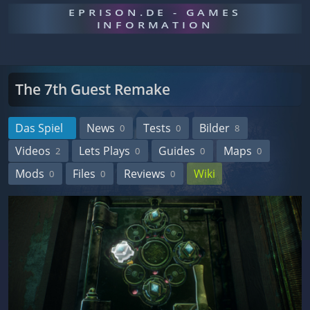
EPRISON.DE - GAMES
INFORMATION
The 7th Guest Remake
Das Spiel
News
Tests
Bilder
0
0
8
Videos
Lets Plays
Guides
Maps
2
0
0
0
Mods
Files
Reviews
Wiki
0
0
0