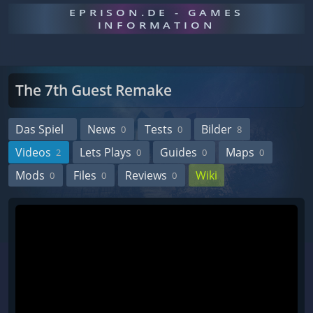
EPRISON.DE - GAMES
INFORMATION
The 7th Guest Remake
Das Spiel
News
Tests
Bilder
0
0
8
Videos
Lets Plays
Guides
Maps
2
0
0
0
Mods
Files
Reviews
Wiki
0
0
0