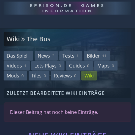
EPRISON.DE - GAMES
INFORMATION
Wiki
The Bus
Das Spiel
News
Tests
Bilder
2
1
11
Videos
Lets Plays
Guides
Maps
1
0
0
0
Mods
Files
Reviews
Wiki
0
0
0
ZULETZT BEARBEITETE WIKI EINTRÄGE
Dieser Beitrag hat noch keine Einträge.