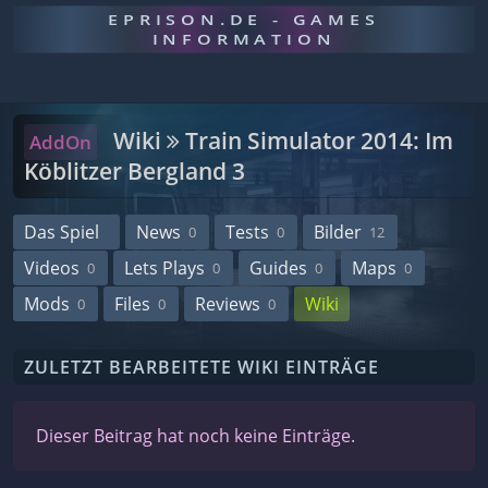
EPRISON.DE - GAMES
INFORMATION
Wiki
Train Simulator 2014: Im
AddOn
Köblitzer Bergland 3
Das Spiel
News
Tests
Bilder
0
0
12
Videos
Lets Plays
Guides
Maps
0
0
0
0
Mods
Files
Reviews
Wiki
0
0
0
ZULETZT BEARBEITETE WIKI EINTRÄGE
Dieser Beitrag hat noch keine Einträge.