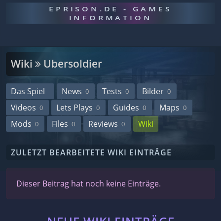
EPRISON.DE - GAMES
INFORMATION
Wiki
Ubersoldier
Das Spiel
News
Tests
Bilder
0
0
0
Videos
Lets Plays
Guides
Maps
0
0
0
0
Mods
Files
Reviews
Wiki
0
0
0
ZULETZT BEARBEITETE WIKI EINTRÄGE
Dieser Beitrag hat noch keine Einträge.