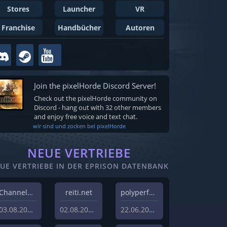
Stores
Launcher
VR
Franchise
Handbücher
Autoren
Join the pixelHorde Discord Server!
Check out the pixelHorde community on
Discord - hang out with 32 other members
and enjoy free voice and text chat.
wir sind und zocken bei pixelHorde
NEUE VERTRIEBE
UE VERTRIEBE IN DER EPRISON DATENBANK
Channel37 Ltd
reiti.net
polyperfect
03.08.2026
02.08.2026
22.06.2026