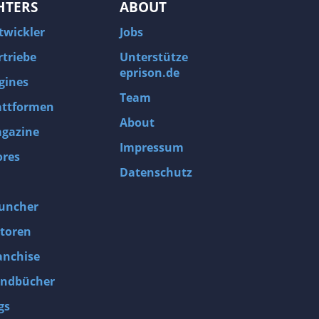
HTERS
ABOUT
twickler
Jobs
rtriebe
Unterstütze
eprison.de
gines
Team
attformen
About
gazine
Impressum
ores
Datenschutz
uncher
toren
anchise
ndbücher
gs