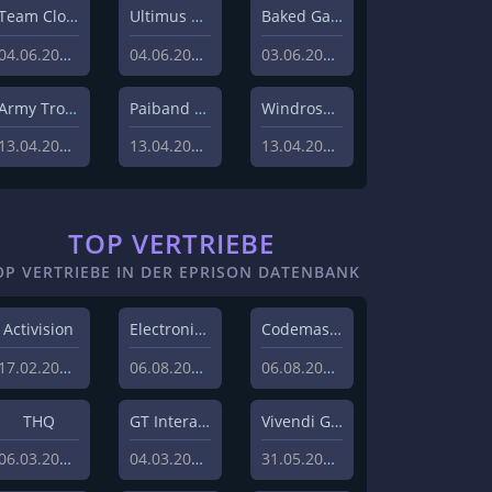
Team Clout inc.
Ultimus Rex LLC
Baked Games S.A.
04.06.2026
04.06.2026
03.06.2026
Army Troop Studios
Paiband Game Studio
Windrose Crew
13.04.2026
13.04.2026
13.04.2026
TOP VERTRIEBE
OP VERTRIEBE IN DER EPRISON DATENBANK
Activision
Electronic Arts
Codemasters
17.02.2009
06.08.2015
06.08.2015
THQ
GT Interactive
Vivendi Games
06.03.2008
04.03.2008
31.05.2008