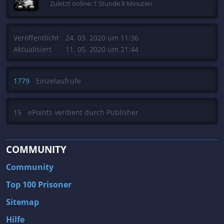
Zuletzt online: 1 Stunde 8 Minuten
Veröffentlicht
24. 03. 2020 um 11:36
Aktualisiert
11. 05. 2020 um 21:44
1779
Einzelaufrufe
15
ePoints verdient durch Publisher
COMMUNITY
Community
Top 100 Prisoner
Sitemap
Hilfe