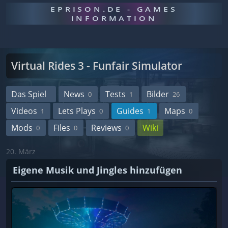
EPRISON.DE - GAMES
INFORMATION
Virtual Rides 3 - Funfair Simulator
Das Spiel
News
Tests
Bilder
0
1
26
Videos
Lets Plays
Guides
Maps
1
0
1
0
Mods
Files
Reviews
Wiki
0
0
0
20. März
Eigene Musik und Jingles hinzufügen