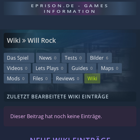
EPRISON.DE - GAMES
INFORMATION
Wiki
Will Rock
Das Spiel
News
Tests
Bilder
0
0
6
Videos
Lets Plays
Guides
Maps
0
0
0
0
Mods
Files
Reviews
Wiki
0
0
0
ZULETZT BEARBEITETE WIKI EINTRÄGE
Dieser Beitrag hat noch keine Einträge.