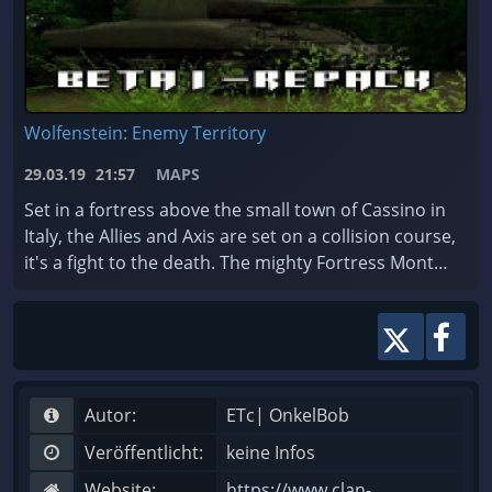
Wolfenstein: Enemy Territory
29.03.19
21:57
MAPS
Set in a fortress above the small town of Cassino in
Italy, the Allies and Axis are set on a collision course,
it's a fight to the death. The mighty Fortress Monte
Cassino on the Axis Gustav Line has ...
Autor:
ETc| OnkelBob
Veröffentlicht:
keine Infos
Website:
https://www.clan-