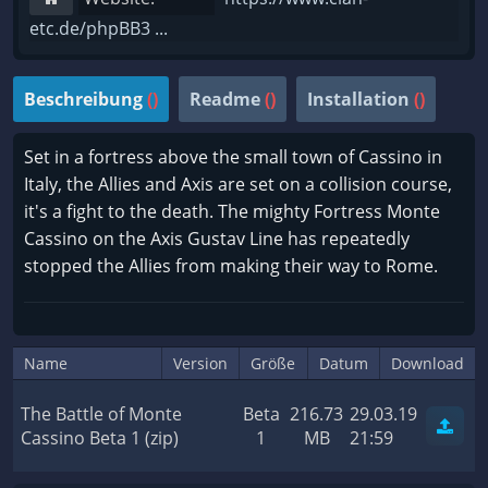
etc.de/phpBB3 ...
Beschreibung
()
Readme
()
Installation
()
Set in a fortress above the small town of Cassino in
Italy, the Allies and Axis are set on a collision course,
it's a fight to the death. The mighty Fortress Monte
Cassino on the Axis Gustav Line has repeatedly
stopped the Allies from making their way to Rome.
Name
Version
Größe
Datum
Download
The Battle of Monte
Beta
216.73
29.03.19
Cassino Beta 1 (zip)
1
MB
21:59