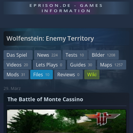
EPRISON.DE - GAMES
INFORMATION
Wolfenstein: Enemy Territory
Das Spiel
News
Tests
Bilder
224
10
1208
Videos
Lets Plays
Guides
Maps
20
0
30
1257
Mods
Files
Reviews
Wiki
31
10
0
29. März
The Battle of Monte Cassino