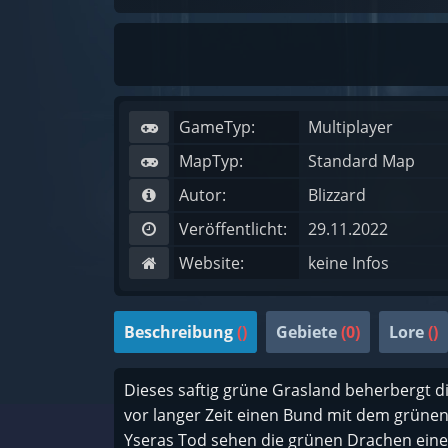
Aber seit 
GameTyp:
Multiplayer
MapTyp:
Standard Map
Autor:
Blizzard
Veröffentlicht:
29.11.2022
Website:
keine Infos
Beschreibung
()
Gebiete
(0)
Lore
()
Dieses saftig grüne Grasland beherbergt 
vor langer Zeit einen Bund mit dem grüne
Yseras Tod sehen die grünen Drachen eine