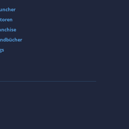
uncher
toren
anchise
ndbücher
gs