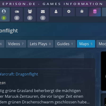
EPRISON.DE - GAMES INFORMATION
0
0
0
0
onflight
Videos
Lets Plays
Guides
Maps
Mo
6
7
0
1
5
arcraft: Dragonflight
:01
ftig grüne Grasland beherbergt die mächtigen
r Maruuk-Zentauren, die vor langer Zeit einen
 dem grünen Drachenschwarm geschlossen haben.