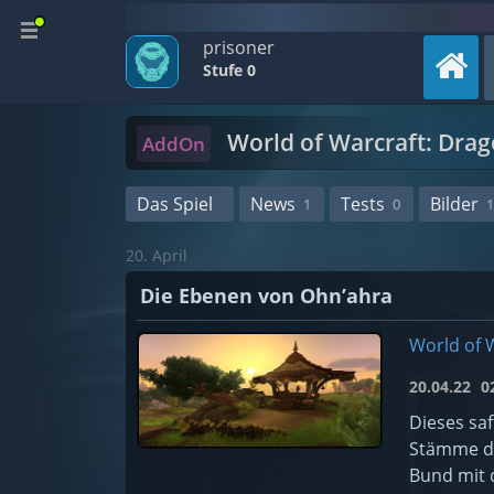
prisoner
Stufe 0
World of Warcraft: Drag
AddOn
Das Spiel
News
Tests
Bilder
1
0
1
20. April
Die Ebenen von Ohn’ahra
World of W
20.04.22
02
Dieses sa
Stämme de
Bund mit