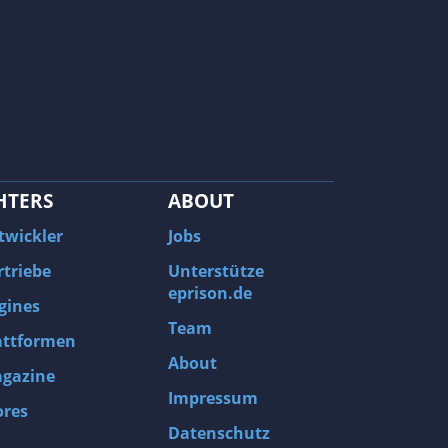
HTERS
ABOUT
twickler
Jobs
rtriebe
Unterstütze
eprison.de
gines
Team
attformen
About
gazine
Impressum
ores
Datenschutz