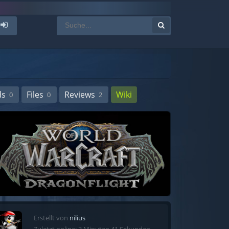
ds
Files
Reviews
Wiki
0
0
2
Erstellt von
nilius