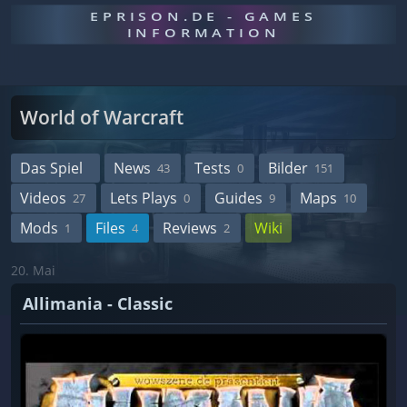
EPRISON.DE - GAMES
INFORMATION
World of Warcraft
Das Spiel
News
Tests
Bilder
43
0
151
Videos
Lets Plays
Guides
Maps
27
0
9
10
Mods
Files
Reviews
Wiki
1
4
2
20. Mai
Allimania - Classic