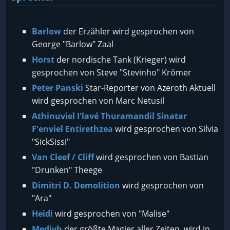
Barlow
der Erzähler wird gesprochen von
George "Barlow" Zaal
Horst
der nordische Tank (Krieger) wird
gesprochen von Steve "Stevinho" Krömer
Peter Panski
Star-Reporter von Azeroth Aktuell
wird gesprochen von Marc Netusil
Athinuviel I'lavé Thuramandil Sinatar
F'enviel Entirethzea
wird gesprochen von Silvia
"SickSissi"
Van Cleef / Cliff
wird gesprochen von Bastian
"Drunken" Theege
Dimitri D. Demolition
wird gesprochen von
"Ara"
Heidi
wird gesprochen von "Malise"
Medivh
der größte Magier aller Zeiten, wird in