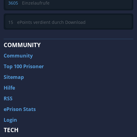
3605
Einzelaufrufe
15
ePoints verdient durch Download
COMMUNITY
Community
Top 100 Prisoner
Sitemap
Hilfe
RSS
ePrison Stats
Login
TECH