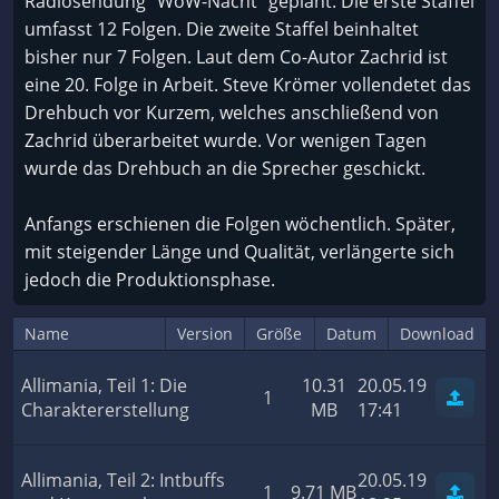
Radiosendung "WoW-Nacht" geplant. Die erste Staffel
umfasst 12 Folgen. Die zweite Staffel beinhaltet
bisher nur 7 Folgen. Laut dem Co-Autor Zachrid ist
eine 20. Folge in Arbeit. Steve Krömer vollendetet das
Drehbuch vor Kurzem, welches anschließend von
Zachrid überarbeitet wurde. Vor wenigen Tagen
wurde das Drehbuch an die Sprecher geschickt.
Anfangs erschienen die Folgen wöchentlich. Später,
mit steigender Länge und Qualität, verlängerte sich
jedoch die Produktionsphase.
Name
Version
Größe
Datum
Download
Allimania, Teil 1: Die
10.31
20.05.19
1
Charaktererstellung
MB
17:41
Allimania, Teil 2: Intbuffs
20.05.19
1
9.71 MB