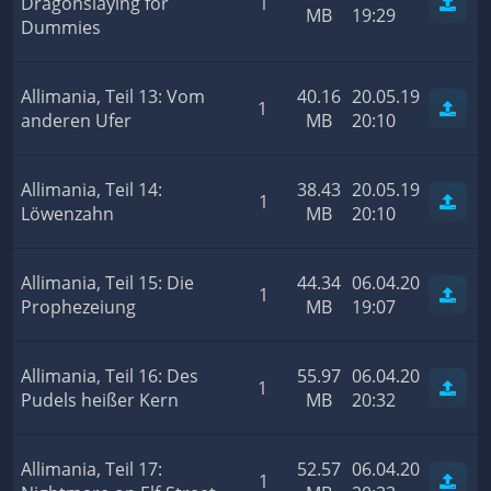
Dragonslaying for
1
MB
19:29
Dummies
Allimania, Teil 13: Vom
40.16
20.05.19
1
anderen Ufer
MB
20:10
Allimania, Teil 14:
38.43
20.05.19
1
Löwenzahn
MB
20:10
Allimania, Teil 15: Die
44.34
06.04.20
1
Prophezeiung
MB
19:07
Allimania, Teil 16: Des
55.97
06.04.20
1
Pudels heißer Kern
MB
20:32
Allimania, Teil 17:
52.57
06.04.20
1