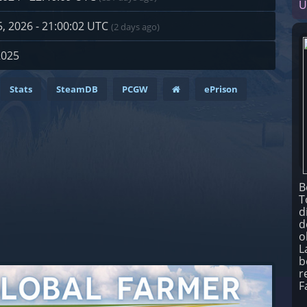
U
, 2026 - 21:00:02 UTC
(2 days ago)
2025
Stats
SteamDB
PCGW
ePrison
B
T
d
d
o
L
b
r
F