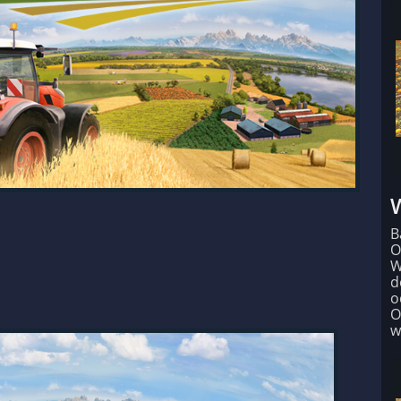
B
O
W
d
o
O
w