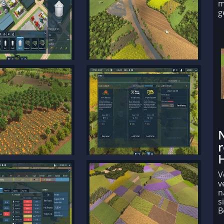
m
g
V
v
n
s
B