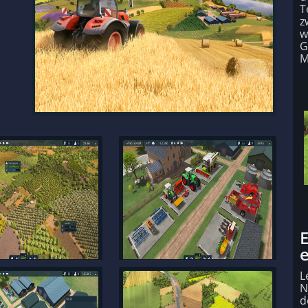
T
z
w
G
M
E
L
N
d