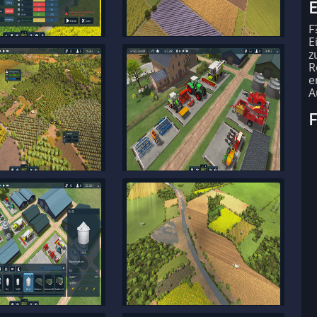
E
F
E
z
R
e
A