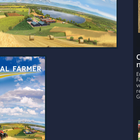
O
E
F
v
r
G