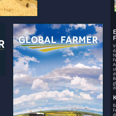
E
F
V
d
N
F
A
s
d
B
g
d
K
B
F
d