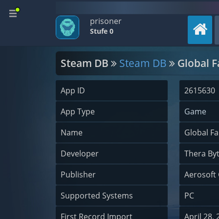
prisoner
Stufe 0
Steam DB
Steam DB
Global 
App ID
2615630
App Type
Game
Name
Global F
Developer
Thera B
Publisher
Aerosof
Supported Systems
PC
First Record Import
April 28,