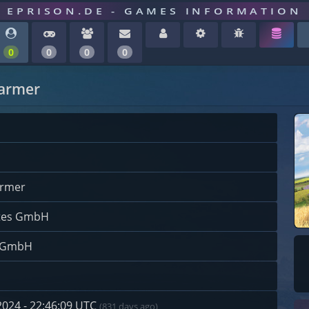
EPRISON.DE - GAMES INFORMATION
0
0
0
0
Farmer
armer
ytes GmbH
t GmbH
 2024 - 22:46:09 UTC
(831 days ago)