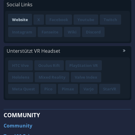
Social Links
Website
X
Facebook
Youtube
Twitch
Instagram
Fanseite
Wiki
Discord
Unterstützt VR Headset
HTC Vive
Oculus Rift
PlayStation VR
Hololens
Mixed Reality
Valve Index
Meta Quest
Pico
Pimax
Varjo
StarVR
COMMUNITY
Community