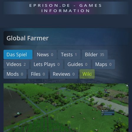
EPRISON.DE - GAMES
INFORMATION
Global Farmer
Das Spiel
News
Tests
Bilder
0
1
35
Videos
Lets Plays
Guides
Maps
2
0
0
0
Mods
Files
Reviews
Wiki
0
0
0