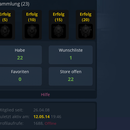
ammlung (23)
Erfolg
Erfolg
Erfolg
Erfolg
(5)
(10)
(15)
(20)
Habe
Wunschliste
22
1
Favoriten
Store offen
0
22
Hilfe
itglied seit:
26.04.08
uletzt aktiv am:
12.05.14
19:46
rofilaufrufe:
1688,
Offline