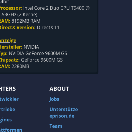
64bit
Prozessor:
Intel Core 2 Duo CPU T9400 @
2.53GHz (2 Kerne)
RAM:
8192MB RAM
DirectX Version:
DirectX 11
Anzeige
Hersteller:
NVIDIA
Typ:
NVIDIA GeForce 9600M GS
Chipsatz:
GeForce 9600M GS
RAM:
2280MB
HTERS
ABOUT
twickler
Jobs
rtriebe
Unterstütze
eprison.de
gines
Team
attformen