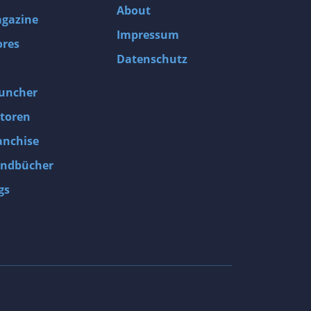
About
gazine
Impressum
ores
Datenschutz
uncher
toren
anchise
ndbücher
gs