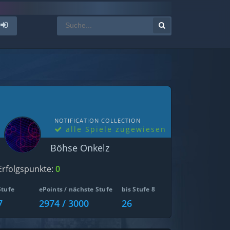
NOTIFICATION COLLECTION
alle Spiele zugewiesen
Böhse Onkelz
Erfolgspunkte:
0
Stufe
ePoints / nächste Stufe
bis Stufe 8
7
2974 / 3000
26