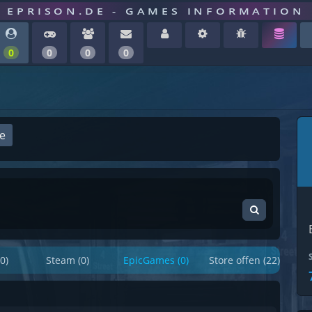
EPRISON.DE - GAMES INFORMATION
0
0
0
0
ge
0)
Steam (0)
EpicGames (0)
Store offen (22)