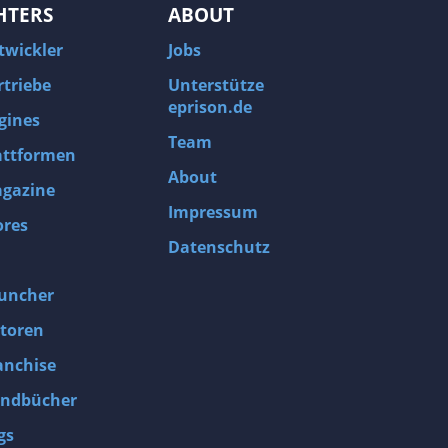
HTERS
ABOUT
twickler
Jobs
rtriebe
Unterstütze
eprison.de
gines
Team
attformen
About
gazine
Impressum
ores
Datenschutz
uncher
toren
anchise
ndbücher
gs