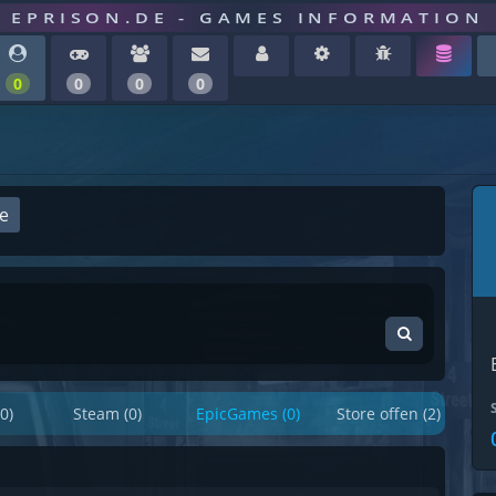
EPRISON.DE - GAMES INFORMATION
0
0
0
0
ge
0)
Steam (0)
EpicGames (0)
Store offen (2)