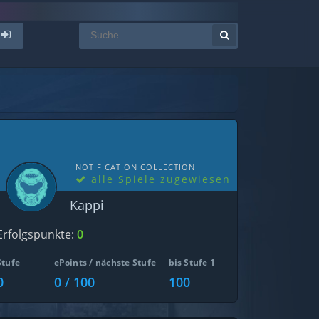
NOTIFICATION COLLECTION
alle Spiele zugewiesen
Kappi
Erfolgspunkte:
0
Stufe
ePoints / nächste Stufe
bis Stufe 1
0
0 / 100
100