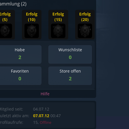
ammlung (2)
Erfolg
Erfolg
Erfolg
Erfolg
(5)
(10)
(15)
(20)
Habe
Wunschliste
2
0
Favoriten
Store offen
0
2
Hilfe
itglied seit:
04.07.12
uletzt aktiv am:
07.07.12
00:47
rofilaufrufe:
15,
Offline