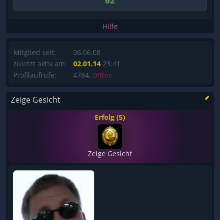
62
Hilfe
Mitglied seit:
06.06.08
zuletzt aktiv am:
02.01.14
23:41
Profilaufrufe:
4784,
Offline
Zeige Gesicht
Erfolg (5)
Zeige Gesicht