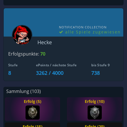
NOTIFICATION COLLECTION
alle Spiele zugewiesen
Hecke
Erfolgspunkte:
70
Stufe
ePoints / nächste Stufe
bis Stufe 9
8
3262 / 4000
738
Sammlung (103)
Erfolg (5)
Erfolg (10)
Erfolg (15)
Erfolg (20)