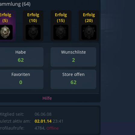
ammlung (64)
Erfolg
Erfolg
Erfolg
Erfolg
(5)
(10)
(15)
(20)
Habe
Wunschliste
62
2
Favoriten
Store offen
0
62
Hilfe
itglied seit:
06.06.08
uletzt aktiv am:
02.01.14
23:41
rofilaufrufe:
4784,
Offline