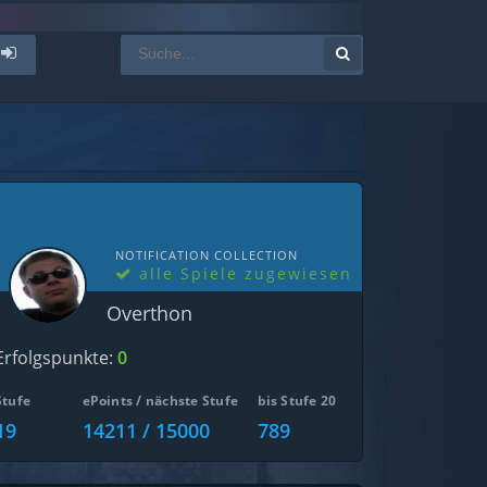
NOTIFICATION COLLECTION
alle Spiele zugewiesen
Overthon
Erfolgspunkte:
0
Stufe
ePoints / nächste Stufe
bis Stufe 20
19
14211 / 15000
789