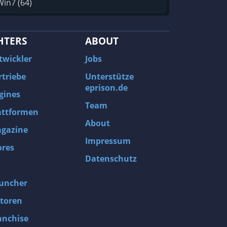
Win7 (64)
HTERS
ABOUT
twickler
Jobs
rtriebe
Unterstütze
eprison.de
gines
Team
attformen
About
gazine
Impressum
ores
Datenschutz
uncher
toren
anchise