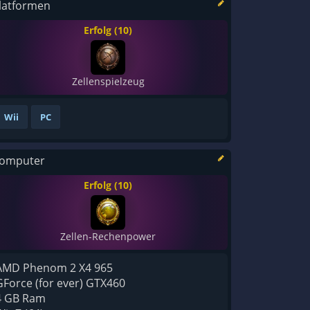
latformen
Erfolg (10)
Zellenspielzeug
Wii
PC
omputer
Erfolg (10)
Zellen-Rechenpower
AMD Phenom 2 X4 965
GForce (for ever) GTX460
4 GB Ram