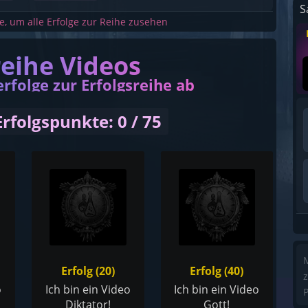
S
he, um alle Erfolge zur Reihe zusehen
reihe Videos
erfolge zur Erfolgsreihe ab
Erfolgspunkte: 0 / 75
M
Erfolg (20)
Erfolg (40)
z
o
Ich bin ein Video
Ich bin ein Video
P
Diktator!
Gott!