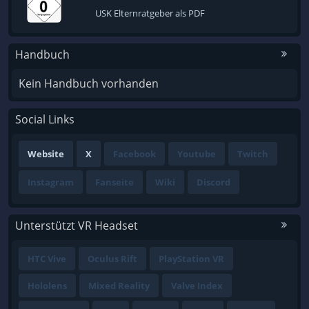
USK Elternratgeber als PDF
Handbuch
Kein Handbuch vorhanden
Social Links
Website
X
Facebook
Youtube
Twitch
Instagram
Fanseite
Wiki
Discord
Unterstützt VR Headset
HTC Vive
Oculus Rift
PlayStation VR
Hololens
Mixed Reality
Valve Index