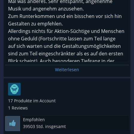
Mal was anderes. Sehr entspannt, angenehme
Musik und angenehm anzusehen.
Zum Runterkommen und ein bisschen vor sich hin
Gestalten zu empfehlen.
Allerdings nichts für Aktion-Süchtige und Menschen
ohne Geduld (Fortschritte lassen zum Teil lange
auf sich warten und die Gestaltungsmöglichkeiten
sind zum Teil eingeschränkter als es auf den ersten
Blick scheint). Auch besonderen Tiefgang in der
Story sollte man nicht erwarten.
Weiterlesen
Ich sehen die Ruhe und Freundlichkeit des Spiels als
besondere Stärke
gegenüber Konkurrenzprodukten. Das Spiel ist ein
Stimmungsträger.
17 Produkte im Account
1 Reviews
Empfohlen
39503 Std. insgesamt