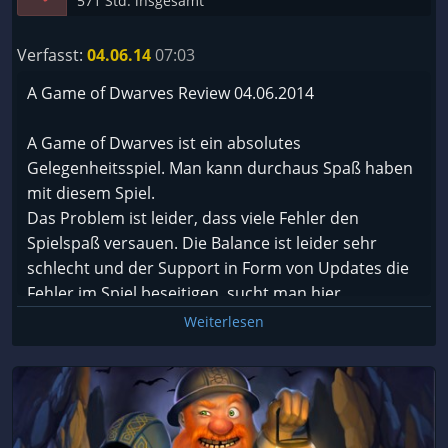
571 Std. insgesamt
Verfasst:
04.06.14
07:03
A Game of Dwarves Review 04.06.2014
A Game of Dwarves ist ein absolutes
Gelegenheitsspiel. Man kann durchaus Spaß haben
mit diesem Spiel.
Das Problem ist leider, dass viele Fehler den
Spielspaß versauen. Die Balance ist leider sehr
schlecht und der Support in Form von Updates die
Fehler im Spiel beseitigen, sucht man hier
vergebens. Ich habe das Spiel vor einem Jahr
Weiterlesen
gekauft und die Fehler sind immer noch im Spiel
enthalten. Man kann hier einer Story folgen oder in
einem Sandkastenmodus sich frei entfalten. Im
Sandkastenmodus kommt es immer wieder zu
extremen Frameeinbrüchen die das Spielen im