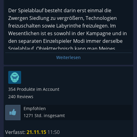
Der Spielablauf besteht darin erst einmal die
Zwergen Siedlung zu vergrößern, Technologien
freizuschalten sowie Labyrinthe freizulegen. Im
Wesentlichen ist es sowohl in der Kampagne und in
den separaten Einzelspieler Modi immer derselbe
Spielablauf. Objekttechnisch kann man Meines
Erachtens genug bauen um sich ausgiebig bei
Weiterlesen
seiner Zwergen Siedlung auszutoben.
Kamera technisch, Grafisch und auch in der
Steuerung hätte es an manchen Ecken besser sein
354 Produkte im Account
können.
240 Reviews
Empfohlen
Im Wesentlichen ist es gut gemacht und es macht
1271 Std. insgesamt
Spaß seine Zwerge bei der Arbeit an der eigenen
Unterirdischen Siedlung zu sehen.
Verfasst:
21.11.15
11:50