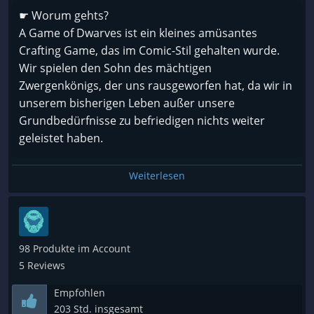
☛ Worum gehts?
A Game of Dwarves ist ein kleines amüsantes
Crafting Game, das im Comic-Stil gehalten wurde.
Wir spielen den Sohn des mächtigen
Zwergenkönigs, der uns rausgeworfen hat, da wir in
unserem bisherigen Leben außer unsere
Grundbedürfnisse zu befriedigen nichts weiter
geleistet haben.
Weiterlesen
[+]
○ kindliche/comichafte Aufmachung
○ kleine aber feine Filmsequenzen
○ interessante Kampagnen
98 Produkte im Account
○ gute Vertonung
5 Reviews
Empfohlen
[-]
203 Std. insgesamt
○ keine wirkliche Story/ eher als Casual-Game