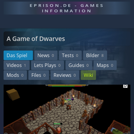
EPRISON.DE - GAMES
INFORMATION
A Game of Dwarves
Das Spiel
News
Tests
Bilder
0
0
8
Videos
Lets Plays
Guides
Maps
1
0
0
0
Mods
Files
Reviews
Wiki
0
0
0