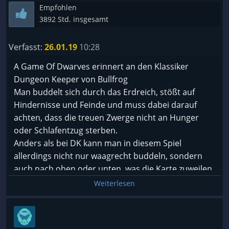
Empfohlen
3892 Std. insgesamt
Verfasst:
26.01.19
10:28
A Game Of Dwarves erinnert an den Klassiker
Dungeon Keeper von Bullfrog
Man buddelt sich durch das Erdreich, stößt auf
Hindernisse und Feinde und muss dabei darauf
achten, dass die treuen Zwerge nicht an Hunger
oder Schlafentzug sterben.
Anders als bei DK kann man in diesem Spiel
allerdings nicht nur waagrecht buddeln, sondern
auch nach oben oder unten, was die Karte zuweilen
etwas unübersichtlich macht. Das stört allerdings
Weiterlesen
kaum. Wenn man mal seinen Hort angelegt hat und
sich auf Erkundungsmission begibt, sollte man
immer einen kampferprobten Zwerg dabei haben,