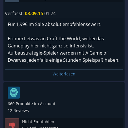
ausgelegt
Verfasst:
08.09.15
01:24
Für 1,99€ im Sale absolut empfehlensewert.
☛ Fazit:
Erinnert etwas an Craft the World, wobei das
Wer Crafting Games gut findet wird hier eine Weile
Gameplay hier nicht ganz so intensiv ist.
seinen Spaß daran haben. Die Gestaltung und
Aufbaustrategie-Spieler werden mit A Game of
Atmosphäre des Spiels ist sehr kindlich und man
Dwarves jedenfalls einige Stunden Spielspaß haben.
sollte auch nicht unbedingt viel zur Story erwarten,
aber als reines Crafting Game eignet es sich sehr
Weiterlesen
gut.
660 Produkte im Account
12 Reviews
Nicht Empfohlen