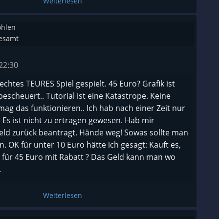
Weiterlesen
at mich die Tatsache das gewisse Mechaniken der
ohlen
mehr vorhanden sind oder schwer zu finden.
gesamt
ung ist bei aller Fanboyrosarotebrilleschönfärberei
22:30
echtes TEURES Spiel gespielt. 45 Euro? Grafik ist
escheuert.. Tutorial ist eine Katastrope. Keine
 sind völlig überdimensioniert und sehr unschön
ag das funktionieren.. Ich hab nach einer Zeit nur
 Es ist nicht zu ertragen gewesen. Hab mir
d zurück beantragt. Hände weg! Sowas sollte man
n. OK für unter 10 Euro hätte ich gesagt: Kauft es,
r für 45 Euro mit Rabatt ? Das Geld kann man wo
.
Weiterlesen