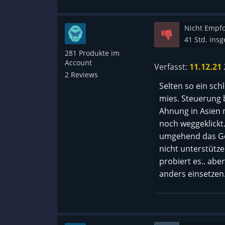
Sehr abgefuckt h
Nicht Empf
Vorgänger nicht 
41 Std. ins
281 Produkte im
Auch die Darstell
Account
Verfasst:
11.12.21
nicht schön.
2 Reviews
Selten so ein schl
mies. Steuerung b
Die Verkehrswege
Ahnung in Asien m
anzuschauen.
noch weggeklickt.
umgehend das Gel
nicht unterstütze
probiert es.. abe
anders einsetzen