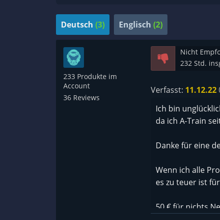
Deutsch
(3)
Englisch
(2)
Nicht Empf
232 Std. in
233 Produkte im
Account
Verfasst:
11.12.22
36 Reviews
Ich bin unglückl
da ich A-Train sei
Danke für eine d
Wenn ich alle Pr
es zu teuer ist f
50 € für nichts Ne
Und ich achte nic