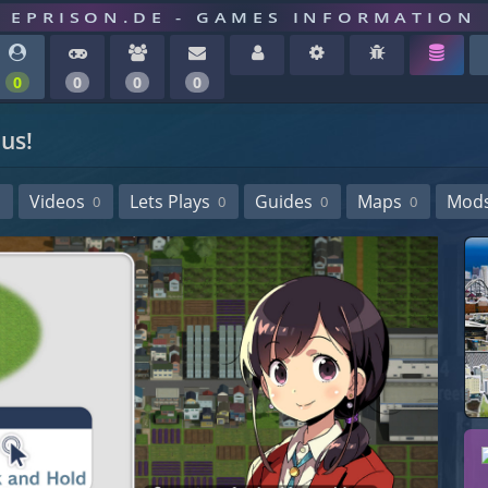
EPRISON.DE - GAMES INFORMATION
0
0
0
0
mus!
Videos
Lets Plays
Guides
Maps
Mod
0
0
0
0