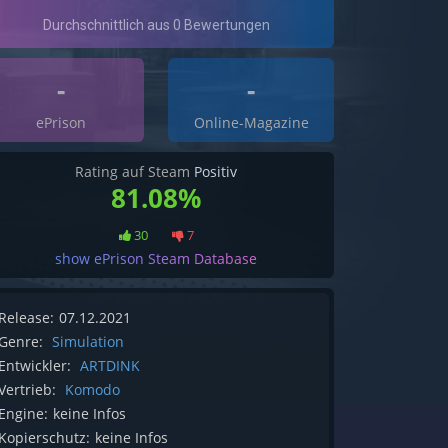
-
-
ePrison
Online-Magazine
Rating auf Steam
Positiv
81.08%
30
7
show ePrison Steam Database
Release:
07.12.2021
Genre:
Simulation
Entwickler:
ARTDINK
Vertrieb:
Komodo
Engine:
keine Infos
Kopierschutz:
keine Infos