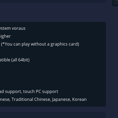
system voraus
higher
 (*You can play without a graphics card)
ible (all 64bit)
ad support, touch PC support
nese, Traditional Chinese, Japanese, Korean