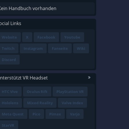
Kein Handbuch vorhanden
ocial Links
Website
X
Facebook
Youtube
Twitch
Instagram
Fanseite
Wiki
Discord
nterstützt VR Headset
HTC Vive
Oculus Rift
PlayStation VR
Hololens
Mixed Reality
Valve Index
Meta Quest
Pico
Pimax
Varjo
StarVR