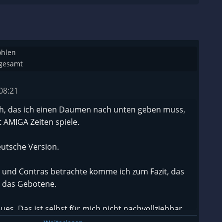
ohlen
sgesamt
08:21
ich, das ich einen Daumen nach unten geben muss,
t AMIGA Zeiten spiele.
eutsche Version.
o und Contras betrachte komme ich zum Fazit, das
ür das Gebotene.
ues. Das ist selbst für mich nicht nachvollziehbar.
ht auf den Euro. Gott lob.