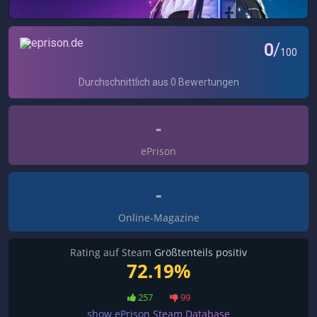
-
ePrison
-
Online-Magazine
Rating auf Steam
Größtenteils positiv
72.19%
257
99
show ePrison Steam Database