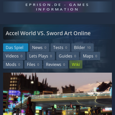
EPRISON.DE - GAMES
INFORMATION
Accel World VS. Sword Art Online
Das Spiel
News
Tests
Bilder
0
0
10
Videos
Lets Plays
Guides
Maps
0
0
0
0
Mods
Files
Reviews
Wiki
0
0
0