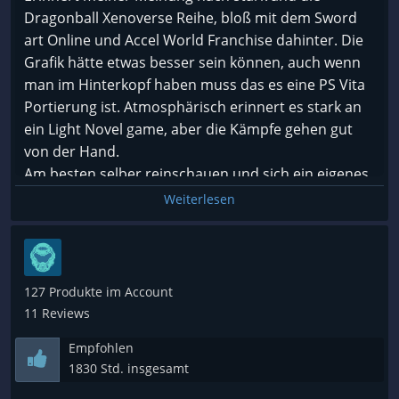
deines Teams und die frische welche die AW
Dragonball Xenoverse Reihe, bloß mit dem Sword
Charaktere vom Gameplay her bieten ist ein
art Online und Accel World Franchise dahinter. Die
Genuss. Man kann aus sehr viel Spielbaren
Grafik hätte etwas besser sein können, auch wenn
Charakteren wählen und sein Team so erstellen wie
man im Hinterkopf haben muss das es eine PS Vita
man es will. Und der Hauptgrund warum ich mir
Portierung ist. Atmosphärisch erinnert es stark an
bisher alle SAO GAMES geholt habe und diesmal
ein Light Novel game, aber die Kämpfe gehen gut
stark überrascht wurde ist, ganz simpel die Story.
von der Hand.
Sofern man die Story von beiden Anime kennt wird
Am besten selber reinschauen und sich ein eigenes
man einige male mit Freuden überrascht. Klar es ist
Bild machen.
Weiterlesen
kein The Last of Us oder ähnliches, aber für Kenner
des Franchise ein Augenschmauss.
und wer nicht selber spielen will... hier ein Video
meines Ersteindrucks
Fazit:
https://youtu.be/mgCjrb_f1t8
127 Produkte im Account
Das Spiel ist indirekt SAO Lost Song 2 und bietet
11 Reviews
wenig Neuerungen und grafisch hat sich nichts
getan, dennoch kann das Spiel mit alten Charme
Empfohlen
und guten Interaktionen zwischen den Charakteren
1830 Std. insgesamt
gut Punkten. Zudem bringen die AW Charaktere