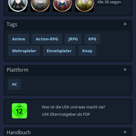
Alle 38 zeigen
Tags
Anime
Action-RPG
JRPG
RPG
Mehrspieler
Einzelspieler
Koop
Plattform
PC
Was ist die USK und was macht sie?
USK Elternratgeber als PDF
Handbuch