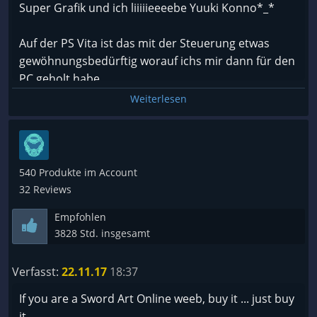
Super Grafik und ich liiiiieeeebe Yuuki Konno*_*
Auf der PS Vita ist das mit der Steuerung etwas
gewöhnungsbedürftig worauf ichs mir dann für den
PC geholt habe.
Bin voll und ganz zu frieden.
Weiterlesen
Jedenfals eine Kauf empfehlung von mir. Wer Leveln
und Questen nicht scheut ist damit aufjedenfall
richtig.! :)
540 Produkte im Account
32 Reviews
Empfohlen
3828 Std. insgesamt
Verfasst:
22.11.17
18:37
If you are a Sword Art Online weeb, buy it ... just buy
it.