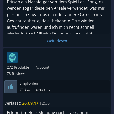
Prinzip ein Nachfolger von dem Spiel Lost Song, es
werden sogar dieselben Areale verwendet, was mir
persönlich sogar das ein oder andere Grinsen ins
Gesicht zauberte, da altbekannte Orte wieder
aufzufinden waren und ich mich recht schnell
wieder in Svart Alfheim Online zuhause gefühlt
habe. Wer allerdings ein komplett neues Spiel
Weiterlesen
erwartet wird enttäuscht. Die Grafik hat sich nicht
verbessert, das Gameplay ist soweit dasselbe und
selbst mit Controller ist die Steuerung etwas
gewöhnungsbedürftig, allerdings für Spieler der
272 Produkte im Account
alten Teile kein Problem. Dennoch würde ich ohne
73 Reviews
Bedenken dieses Spiel erneut kaufen und Spielen.
Empfohlen
Der Grund ist ganz einfach! Das Spiel hat den
74 Std. insgesamt
Humor wie man es schon vom Franchise gewohnt
ist und ich sehr oft lachen musste aufgrund der
Verfasst:
26.09.17
12:36
interaktionen Zwischen SAO und AW Charakteren.
Das schnelle Wechseln der Charaktere innerhalb
Erinnert meiner Meinung nach stark and die