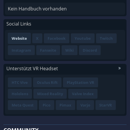
Kein Handbuch vorhanden
Social Links
Website
X
Facebook
Youtube
Twitch
Instagram
Fanseite
Wiki
Discord
Unterstützt VR Headset
HTC Vive
Oculus Rift
PlayStation VR
Hololens
Mixed Reality
Valve Index
Meta Quest
Pico
Pimax
Varjo
StarVR