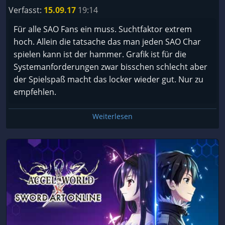
etwas frische ins Gameplay was mehr Abwechslung
Verfasst:
15.09.17
19:14
in das Spiel bringt. Als Fan des Franchises wird man
Für alle SAO Fans ein muss. Suchtfaktor extrem
nicht enttäuscht und kann schöne Stunden mit den
hoch. Allein die tatsache das man jeden SAO Char
ganzen Charakteren verbringen. Für Fremde des
spielen kann ist der hammer. Grafik ist für die
Franchise rate ich allerdings, sofern man die
Systemanforderungen zwar bisschen schlecht aber
Charaktere und die Hintergrundgeschichte nicht
der Spielspaß macht das locker wieder gut. Nur zu
kennt, vom Kauf ab, da man sonst zuviel verpasst
empfehlen.
und viele Referenzen nicht versteht und meiner
Meinung nach genau davon lebt.
Weiterlesen