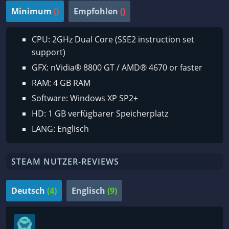
Minimum
()
Empfohlen
()
CPU: 2GHz Dual Core (SSE2 instruction set
support)
GFX: nVidia® 8800 GT / AMD® 4670 or faster
RAM: 4 GB RAM
Software: Windows XP SP2+
HD: 1 GB verfügbarer Speicherplatz
LANG: Englisch
STEAM NUTZER-REVIEWS
Deutsch
(4)
Englisch
(9)