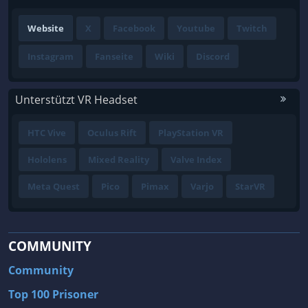
Website
X
Facebook
Youtube
Twitch
Instagram
Fanseite
Wiki
Discord
Unterstützt VR Headset
HTC Vive
Oculus Rift
PlayStation VR
Hololens
Mixed Reality
Valve Index
Meta Quest
Pico
Pimax
Varjo
StarVR
COMMUNITY
Community
Top 100 Prisoner