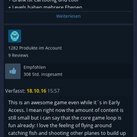
verstehe ich jetzt.
+ Levels haben mehrere Ebenen
+ Es gibt diverse Modifikationen für dein Flugzeug
Weiterlesen
Pro und Kontra:
Negativ:
Pro:
+ Steuerung etwas schwierig zu beginn, am besten
1282 Produkte im Account
- viele Shops und ein umfangreiches Crafting-
mit einem XBOX Pad spielen
9 Reviews
System erschließen haufenweise Waffen und
Flugzeugteile, um sich einen effektiven Flieger
Empfohlen
Ansonsten gibt es soweit eigentlich nichts negatives
zusammenzustellen
308 Std. insgesamt
darüber zu sagen.
- charmante, bunte Grafik im Cell-Shading-Stil
Das Spiel befindet sich noch im Early Access und
- bietet gewaltige Erfolgserlebnisse, wenn man lange
Verfasst:
18.10.16
15:57
wird daher immer wieder schön mit Updates
genug durchhält
gefüttert. Wer ein witziges Sammel, Baller und
This is an awesome game even while it´s in Early
Flieger Spiel für zwischen durch sucht, der ist bei
Access. I mean right now the amount of content is
Neutral:
AIRHEART definitiv richtig!
still small but i can say that the core game loop is
- Permadeath
fun already: I love the feeling of flying around
- die Story ist zwar nicht uninteressant, jedoch ist
Hier noch der Link zu meinem #letsplay AIRHEART:
catching fish and shooting other planes to build up
die Präsentation einfach zu schmucklos, um hier