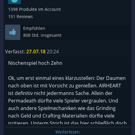
1398 Produkte im Account
151 Reviews
Empfohlen
808 Std. insgesamt
Verfasst:
27.07.18
20:24
Nischenspiel hoch Zehn
Ok, um erst einmal eines klarzustellen: Der Daumen
nach oben ist mit Vorsicht zu genießen. AIRHEART
ist definitiv nicht jedermanns Sache. Allein der
Permadeath dürfte viele Spieler vergraulen. Und
auch andere Spielmechaniken wie das Grinding
nach Geld und Crafting-Materialien dürfte viele
irritieren. Unterm Strich ist das hier schließlich doch
ein Ballerspielchen und kein JRPG oder so. Ich selbst
Weiterlesen