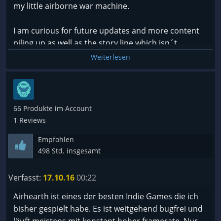
my little airborne war machine.
irgendetwas herumzureißen. Für Shooter-
https://www.youtube.com/watch?v=D-tlraLXtbQ
Verhältnisse aber nicht schlecht
I am curious for future updates and more content
piling up as well as the story line which isn´t
Kontra:
implemented yet. Btw there is some permadeath
- bietet nur einen Saveslot
Weiterlesen
inside of the game but that makes it actually quite
- erfordert Grinding
thrilling to fight in the sky.
- die Frustgefahr ist freilich extrem hoch
- ist stellenweise noch etwas verbuggt (der dritte
Go and get it.
Bossgegner ist z.B. noch sehr buggy)
66 Produkte im Account
1 Reviews
Disclaimer: i know the developer and got the key for
Empfohlen
free but i came for the free key and stayed for a
498 Std. insgesamt
great game otherwise I wouldn´t have taken the
time to write a review.
Verfasst:
17.10.16
00:22
Airhearth ist eines der besten Indie Games die ich
bisher gespielt habe. Es ist weitgehend bugfrei und