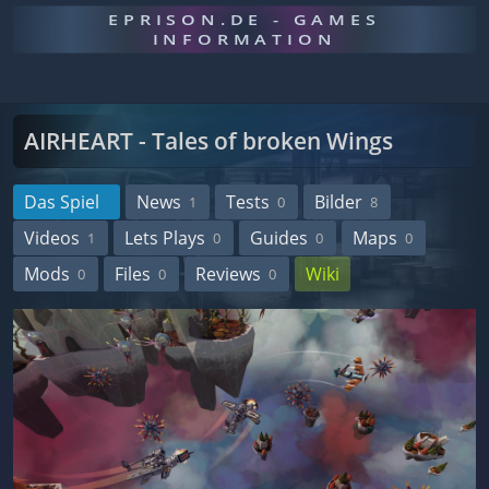
EPRISON.DE - GAMES
INFORMATION
AIRHEART - Tales of broken Wings
Das Spiel
News
Tests
Bilder
1
0
8
Videos
Lets Plays
Guides
Maps
1
0
0
0
Mods
Files
Reviews
Wiki
0
0
0