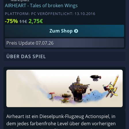
AIRHEART - Tales of broken Wings
PLATTFORM: PC VERÖFFENTLICHT: 13.10.2016
-75%
2,75€
11€
Zum Shop
Preis Update
07.07.26
ÜBER DAS SPIEL
Airheart ist ein Dieselpunk-Flugzeug Actionspiel, in
dem jedes farbenfrohe Level über dem vorherigen