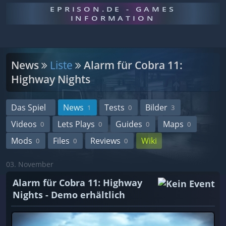
EPRISON.DE - GAMES
INFORMATION
News
Liste
Alarm für Cobra 11:
Highway Nights
Das Spiel
News
Tests
Bilder
1
0
3
Videos
Lets Plays
Guides
Maps
0
0
0
0
Mods
Files
Reviews
Wiki
0
0
0
03. November
Alarm für Cobra 11: Highway
Nights - Demo erhältlich