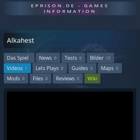
EPRISON.DE - GAMES
INFORMATION
Alkahest
Das Spiel
News
Tests
Bilder
0
0
12
Videos
Lets Plays
Guides
Maps
1
0
0
0
Mods
Files
Reviews
Wiki
0
0
0