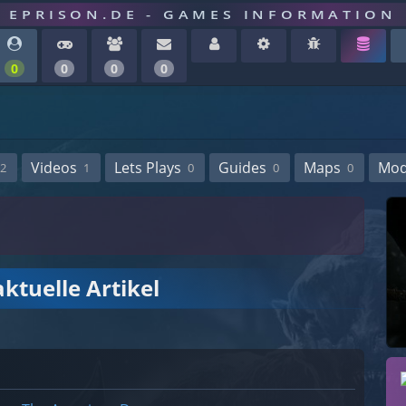
EPRISON.DE - GAMES INFORMATION
0
0
0
0
Videos
Lets Plays
Guides
Maps
Mo
2
1
0
0
0
ktuelle Artikel