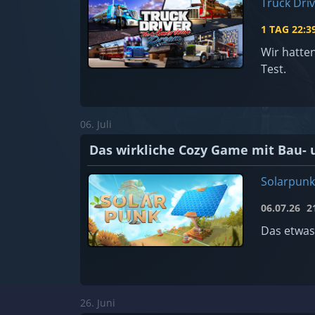
Truck Dri
1 TAG
22:3
Wir hatte
Test.
06. Juli
Das wirkliche Cozy Game mit Bau- 
Solarpunk
06.07.26
21
Das etwas
26. Juni