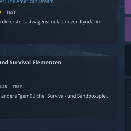
ver: The American Dream
9
TEST
n die erste Lastwagensimulation von Kyodai im
und Survival Elementen
:25
TEST
 andere "gemütliche" Survival- und Sandboxspiel.