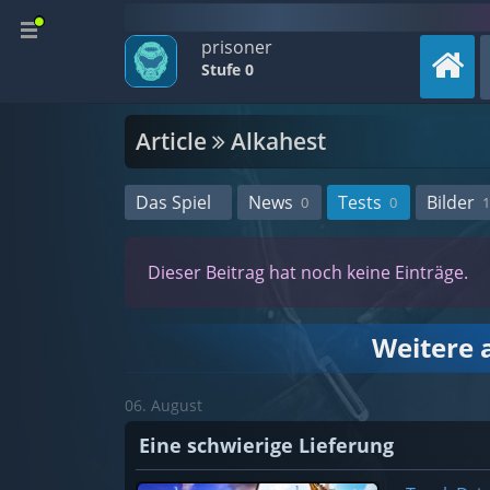
prisoner
Stufe 0
Article
Alkahest
Das Spiel
News
Tests
Bilder
0
0
1
Dieser Beitrag hat noch keine Einträge.
Weitere a
06. August
Eine schwierige Lieferung