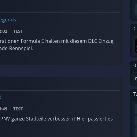
Legends
1
:02
TEST
rationen Formula E halten mit diesem DLC Einzug
ade-Rennspiel.
0
T
d
:49
TEST
PNV ganze Stadteile verbessern? Hier passiert es