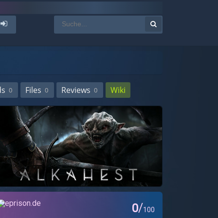
ds
Files
Reviews
Wiki
0
0
0