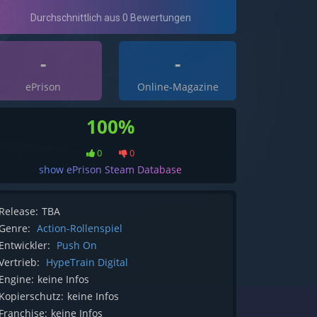
-
-
ePrison
Online-Magazine
100%
0
0
show ePrison Steam Database
Release:
TBA
Genre:
Action-Rollenspiel
Entwickler:
Push On
Vertrieb:
HypeTrain Digital
Engine:
keine Infos
Kopierschutz:
keine Infos
Franchise:
keine Infos