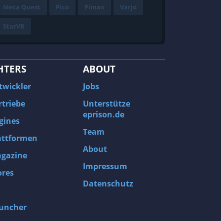
Meta Quest
Pico
Pimax
Varjo
StarVR
HTERS
ABOUT
twickler
Jobs
rtriebe
Unterstütze
eprison.de
gines
Team
attformen
About
gazine
Impressum
ores
Datenschutz
uncher