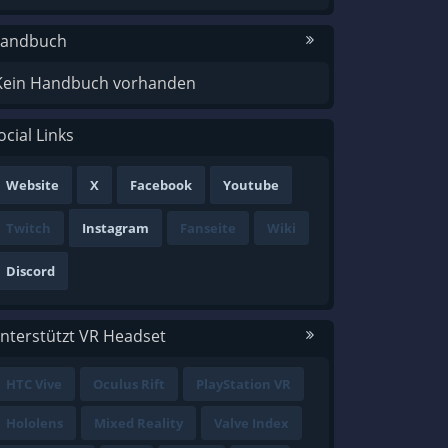
andbuch
Kein Handbuch vorhanden
ocial Links
Website
X
Facebook
Youtube
Twitch
Instagram
Fanseite
Wiki
Discord
nterstützt VR Headset
HTC Vive
Oculus Rift
PlayStation VR
Hololens
Mixed Reality
Valve Index