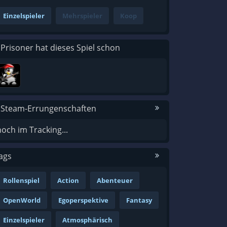
Einzelspieler
Mehrspieler
Koop
 Prisoner hat dieses Spiel schon
 Steam-Errungenschaften
noch im Tracking...
ags
Rollenspiel
Action
Abenteuer
OpenWorld
Egoperspektive
Fantasy
Einzelspieler
Atmosphärisch