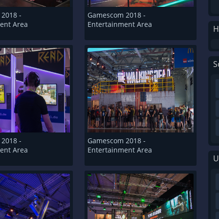
2018 -
Gamescom 2018 -
ent Area
Entertainment Area
H
S
2018 -
Gamescom 2018 -
ent Area
Entertainment Area
U