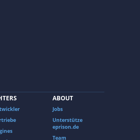
HTERS
ABOUT
twickler
Jobs
rtriebe
Unterstütze
eprison.de
gines
Team