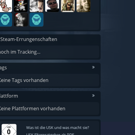
 Steam-Errungenschaften
noch im Tracking...
ags
Keine Tags vorhanden
lattform
Keine Plattformen vorhanden
Was ist die USK und was macht sie?
USK Elternratgeber als PDF