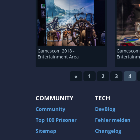
Gamescom 2018 -
Gamescom 
Entertainment Area
Entertainm
«
1
2
3
4
COMMUNITY
TECH
Community
DevBlog
Top 100 Prisoner
Fehler melden
Sitemap
Changelog