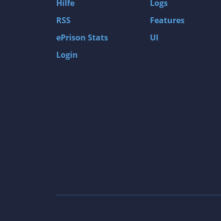
Hilfe
Logs
RSS
Features
ePrison Stats
UI
Login