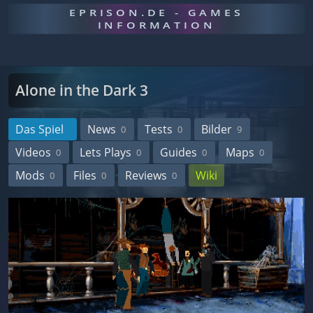
EPRISON.DE - GAMES
INFORMATION
Alone in the Dark 3
Das Spiel
News
Tests
Bilder
0
0
9
Videos
Lets Plays
Guides
Maps
0
0
0
0
Mods
Files
Reviews
Wiki
0
0
0