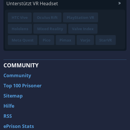
Unterstützt VR Headset
HTC Vive
Oculus Rift
PlayStation VR
Hololens
Mixed Reality
Valve Index
Meta Quest
Pico
Pimax
Varjo
StarVR
COMMUNITY
Community
Top 100 Prisoner
Sitemap
Hilfe
RSS
ePrison Stats