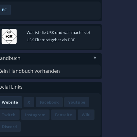
PC
Was ist die USK und was macht sie?
USK Elternratgeber als PDF
andbuch
Kein Handbuch vorhanden
ocial Links
Website
X
Facebook
Youtube
Twitch
Instagram
Fanseite
Wiki
Discord