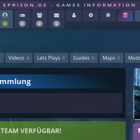
EPRISON.DE - GAMES INFORMATION
0
0
0
0
Videos
Lets Plays
Guides
Maps
Mod
0
0
0
0
ammlung
STEAM VERFÜGBAR!