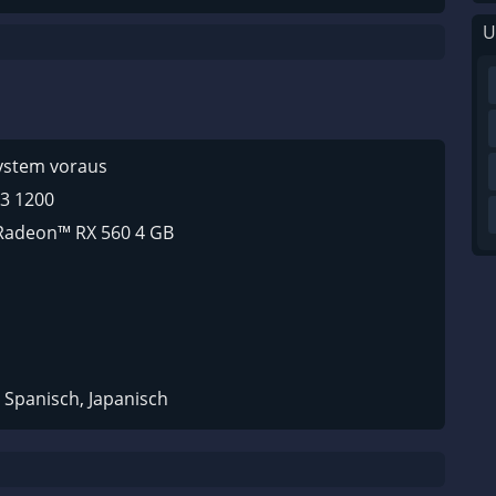
U
system voraus
 3 1200
Radeon™ RX 560 4 GB
 Spanisch, Japanisch