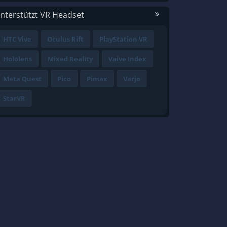
nterstützt VR Headset
HTC Vive
Oculus Rift
PlayStation VR
Hololens
Mixed Reality
Valve Index
Meta Quest
Pico
Pimax
Varjo
StarVR