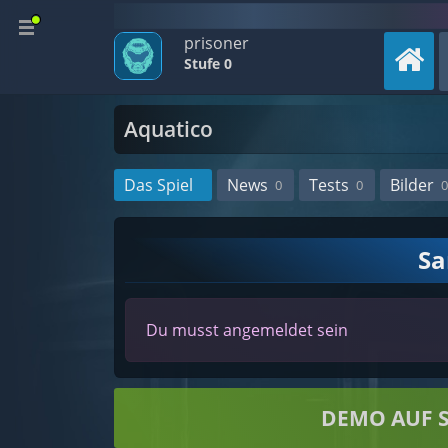
prisoner
Stufe 0
Aquatico
Das Spiel
News
Tests
Bilder
0
0
0
S
Du musst angemeldet sein
DEMO AUF 