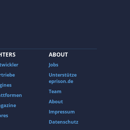
HTERS
ABOUT
twickler
Jobs
rtriebe
Unterstütze
eprison.de
gines
Team
attformen
About
gazine
Impressum
ores
Datenschutz