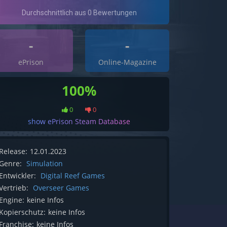
-
-
ePrison
Online-Magazine
100%
0
0
show ePrison Steam Database
Release:
12.01.2023
Genre:
Simulation
Entwickler:
Digital Reef Games
Vertrieb:
Overseer Games
Engine:
keine Infos
Kopierschutz:
keine Infos
Franchise:
keine Infos