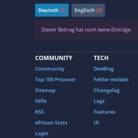
Deutsch
(0)
Englisch
(0)
Dieser Beitrag hat noch keine Einträge.
COMMUNITY
TECH
Community
DevBlog
Top 100 Prisoner
Fehler melden
Sitemap
Changelog
Hilfe
Logs
RSS
Features
ePrison Stats
UI
Login