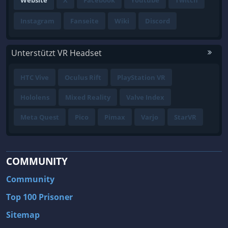
Website
X
Facebook
Youtube
Twitch
Instagram
Fanseite
Wiki
Discord
Unterstützt VR Headset
HTC Vive
Oculus Rift
PlayStation VR
Hololens
Mixed Reality
Valve Index
Meta Quest
Pico
Pimax
Varjo
StarVR
COMMUNITY
Community
Top 100 Prisoner
Sitemap