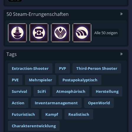
50 Steam-Errungenschaften
Alle 50 zeigen
Tags
Extraction-Shooter
PVP
Third-Person Shooter
PVE
Mehrspieler
Postapokalyptisch
Survival
SciFi
Atmosphärisch
Herstellung
Action
Inventarmanagement
OpenWorld
Futuristisch
Kampf
Realistisch
Charakterentwicklung