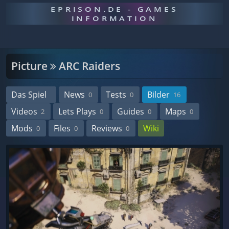
EPRISON.DE - GAMES
INFORMATION
Picture
ARC Raiders
Das Spiel
News
Tests
Bilder
0
0
16
Videos
Lets Plays
Guides
Maps
2
0
0
0
Mods
Files
Reviews
Wiki
0
0
0