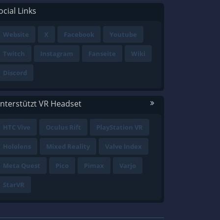
ocial Links
Website
X
Facebook
Youtube
Twitch
Instagram
Fanseite
Wiki
Discord
nterstützt VR Headset
HTC Vive
Oculus Rift
PlayStation VR
Hololens
Mixed Reality
Valve Index
Meta Quest
Pico
Pimax
Varjo
StarVR