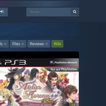
ds
Files
Reviews
Wiki
0
0
0