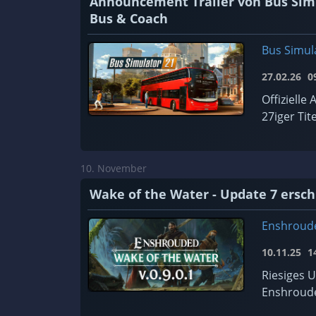
Announcement Trailer von Bus Simu
Bus & Coach
Bus Simul
27.02.26
09
Offiziell
27iger Tite
10. November
Wake of the Water - Update 7 ersc
Enshroud
10.11.25
14
Riesiges 
Enshroude