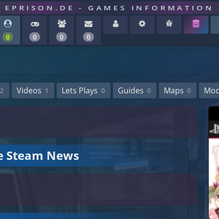
EPRISON.DE - GAMES INFORMATION
0
0
0
0
Videos
Lets Plays
Guides
Maps
Mo
2
1
0
0
0
le Steam News