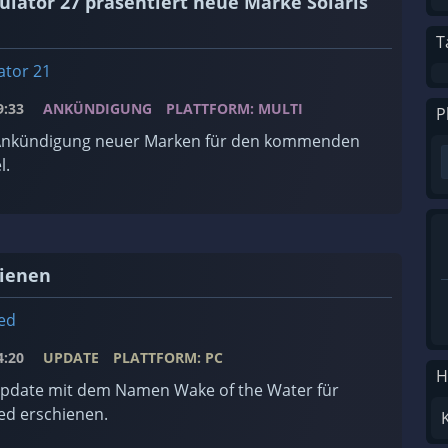
lator 27 präsentiert neue Marke Solaris
T
ator 21
:33
ANKÜNDIGUNG
PLATTFORM: MULTI
P
e Ankündigung neuer Marken für den kommenden
l.
hienen
ed
:20
UPDATE
PLATTFORM: PC
H
Update mit dem Namen Wake of the Water für
d erschienen.