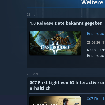
Weitere
25. Juni
1.0 Release Date bekannt gegeben
Enshroud
25.06.26
11
Keen Game
Enshroude
28. Mai
007 First Light von IO Interactive
erhältlich
007 First L