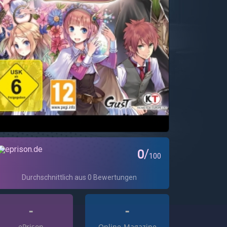
-
-
ePrison
Online-Magazine