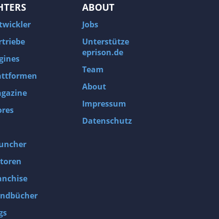
HTERS
ABOUT
twickler
Jobs
rtriebe
Unterstütze
eprison.de
gines
Team
attformen
About
gazine
Impressum
ores
Datenschutz
uncher
toren
anchise
ndbücher
gs