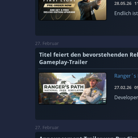
28.05.26
11
Endlich is
27. Februar
Titel feiert den bevorstehenden R
Gameplay-Trailer
Ranger´s 
27.02.26
09
Developer
27. Februar