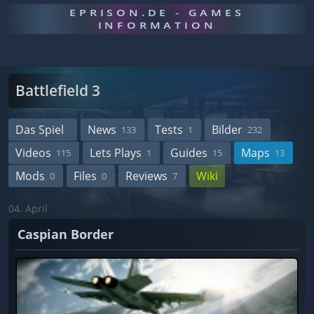
EPRISON.DE - GAMES
INFORMATION
Battlefield 3
Das Spiel
News
Tests
Bilder
133
1
232
Videos
Lets Plays
Guides
Maps
115
1
15
13
Mods
Files
Reviews
Wiki
0
0
7
04. April
Caspian Border