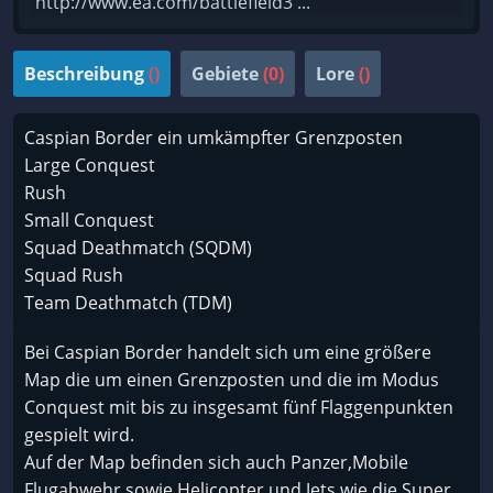
http://www.ea.com/battlefield3 ...
Beschreibung
()
Gebiete
(0)
Lore
()
Caspian Border ein umkämpfter Grenzposten
Large Conquest
Rush
Small Conquest
Squad Deathmatch (SQDM)
Squad Rush
Team Deathmatch (TDM)
Bei Caspian Border handelt sich um eine größere
Map die um einen Grenzposten und die im Modus
Conquest mit bis zu insgesamt fünf Flaggenpunkten
gespielt wird.
Auf der Map befinden sich auch Panzer,Mobile
Flugabwehr sowie Helicopter und Jets wie die Super