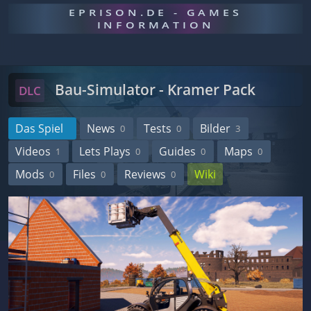
EPRISON.DE - GAMES
INFORMATION
Bau-Simulator - Kramer Pack
DLC
Das Spiel
News
Tests
Bilder
0
0
3
Videos
Lets Plays
Guides
Maps
1
0
0
0
Mods
Files
Reviews
Wiki
0
0
0