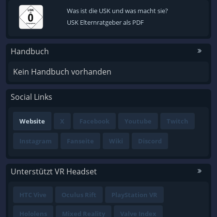
Was ist die USK und was macht sie?
USK Elternratgeber als PDF
Handbuch
Kein Handbuch vorhanden
Social Links
Website
X
Facebook
Youtube
Twitch
Instagram
Fanseite
Wiki
Discord
Unterstützt VR Headset
HTC Vive
Oculus Rift
PlayStation VR
Hololens
Mixed Reality
Valve Index