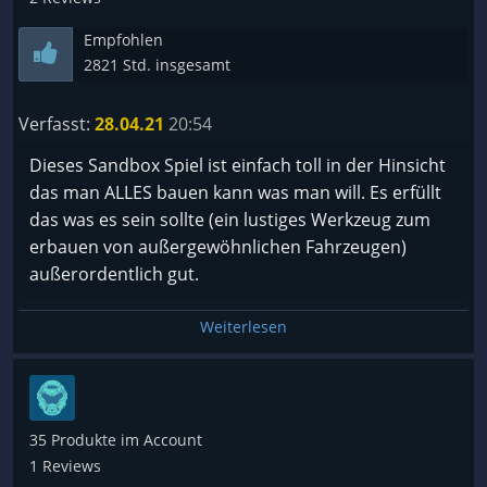
Wenn zuviele Autos gespawnt sind lagt das spiel
Empfohlen
sehr
2821 Std. insgesamt
Der Multiplayer ist buggy
Es gibt wenige maps wenn man mehr möchte muss
Verfasst:
28.04.21
20:54
man sich welche Kompliziert downloaden muss
Mods und maps kann man nicht im Workshop
Dieses Sandbox Spiel ist einfach toll in der Hinsicht
downloaden
das man ALLES bauen kann was man will. Es erfüllt
das was es sein sollte (ein lustiges Werkzeug zum
erbauen von außergewöhnlichen Fahrzeugen)
außerordentlich gut.
Weiterlesen
35 Produkte im Account
1 Reviews