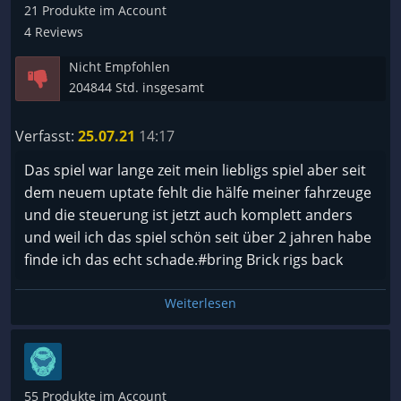
Leider kann ich dieses Spiel nun nicht mehr
21 Produkte im Account
empfehlen. :/
4 Reviews
Schade. War eigentlich mein Lieblingsspiel.
Nicht Empfohlen
204844 Std. insgesamt
Verfasst:
25.07.21
14:17
Das spiel war lange zeit mein liebligs spiel aber seit
dem neuem uptate fehlt die hälfe meiner fahrzeuge
und die steuerung ist jetzt auch komplett anders
und weil ich das spiel schön seit über 2 jahren habe
finde ich das echt schade.#bring Brick rigs back
Weiterlesen
55 Produkte im Account