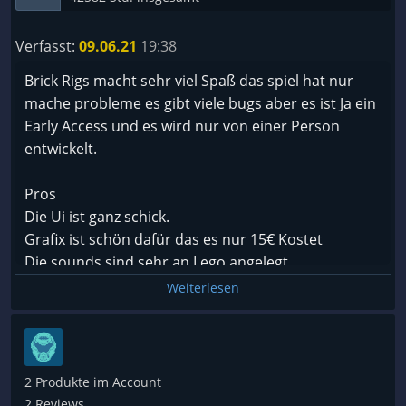
Verfasst:
09.06.21
19:38
Brick Rigs macht sehr viel Spaß das spiel hat nur
mache probleme es gibt viele bugs aber es ist Ja ein
Early Access und es wird nur von einer Person
entwickelt.
Pros
Die Ui ist ganz schick.
Grafix ist schön dafür das es nur 15€ Kostet
Die sounds sind sehr an Lego angelegt
Es gibt immer Multiplayer Server den man Joinen
Weiterlesen
kann
Es gibt sehr viel Dinge im workshop
Contras
2 Produkte im Account
2 Reviews