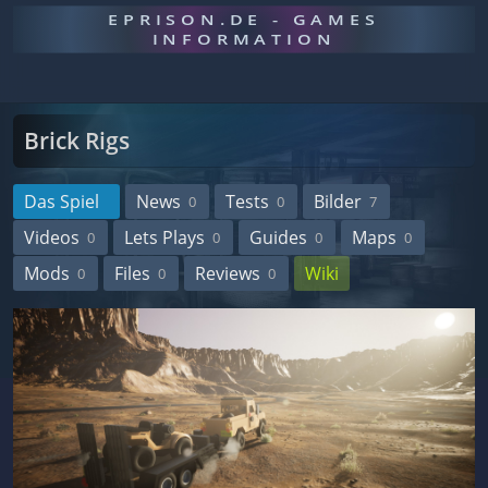
EPRISON.DE - GAMES
INFORMATION
Brick Rigs
Das Spiel
News
Tests
Bilder
0
0
7
Videos
Lets Plays
Guides
Maps
0
0
0
0
Mods
Files
Reviews
Wiki
0
0
0